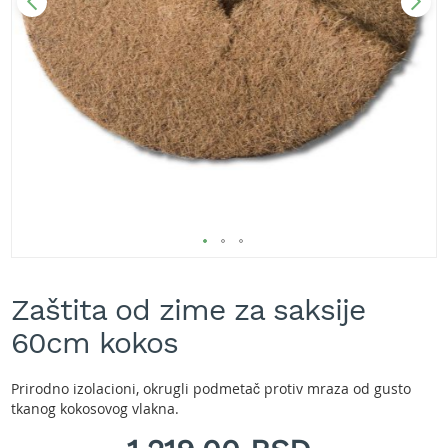
A
k
u
m
u
l
a
t
o
r
s
k
e
k
Skip
o
s
to
Zaštita od zime za saksije
i
the
l
beginning
60cm kokos
i
of
c
the
e
images
Prirodno izolacioni, okrugli podmetač protiv mraza od gusto
z
gallery
tkanog kokosovog vlakna.
a
t