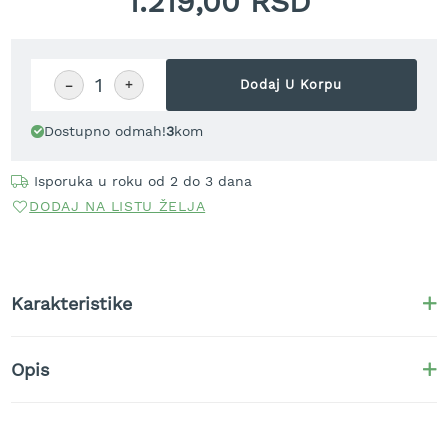
1.219,00 RSD
r
a
v
u
−
+
Dodaj U Korpu
S
a
Dostupno odmah!
3
kom
m
o
h
Isporuka u roku od 2 do 3 dana
o
DODAJ NA LISTU ŽELJA
d
n
e
k
o
Karakteristike
s
i
l
Opis
i
c
e
z
a