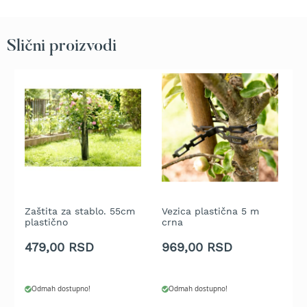
t
r
a
Slični proizvodi
v
u
K
o
s
i
l
i
c
e
z
a
Zaštita za stablo. 55cm
Vezica plastična 5 m
Z
t
plastično
crna
k
r
479,00 RSD
969,00 RSD
1
a
v
u
n
Odmah dostupno!
Odmah dostupno!
a