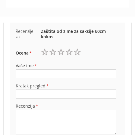
b
e
n
z
i
n
Recenzije
Zaštita od zime za saksije 60cm
za:
kokos
E
l
Ocena
e
1
2
3
4
5
k
zvezdica
zvezdice
zvezdice
zvezdice
zvezdice
t
Vaše ime
r
i
č
Kratak pregled
n
e
k
o
Recenzija
s
i
l
i
c