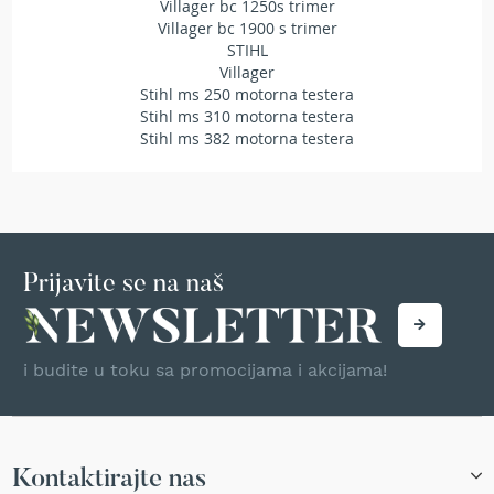
Villager bc 1250s trimer
T
Villager bc 1900 s trimer
r
STIHL
i
Villager
m
Stihl ms 250 motorna testera
e
Stihl ms 310 motorna testera
r
i
Stihl ms 382 motorna testera
z
a
t
r
a
v
u
Prijavite se na naš
A
k
u
i budite u toku sa promocijama i akcijama!
m
u
l
a
t
Kontaktirajte nas
o