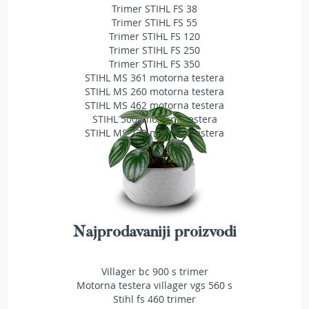
a
Trimer STIHL FS 38
t
Trimer STIHL FS 55
r
Trimer STIHL FS 120
a
Trimer STIHL FS 250
v
Trimer STIHL FS 350
u
STIHL MS 361 motorna testera
STIHL MS 260 motorna testera
N
STIHL MS 462 motorna testera
o
STIHL 500i motorna testera
ž
STIHL MS 230 motorna testera
e
v
i
z
a
k
o
s
Najprodavaniji proizvodi
i
l
i
Villager bc 900 s trimer
c
Motorna testera villager vgs 560 s
e
Stihl fs 460 trimer