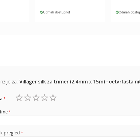
Odmah dostupno!
Odmah dostu
nzije za:
Villager silk za trimer (2,4mm x 15m) - četvrtasta ni
a
1
2
3
4
5
zvezdica
zvezdice
zvezdice
zvezdice
zvezdice
 ime
ak pregled