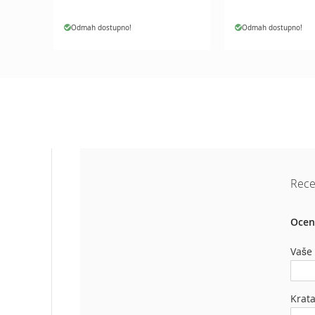
Aku
motorne
Odmah dostupno!
Odmah dostupno!
testere
Benzinske
motorne
testere
Električne
motorne
testere
Teleskopske
motorne
Rece
testere
Lanci
za
Ocen
motornu
testeru
Vaše
Mačevi
za
motornu
Krat
testeru