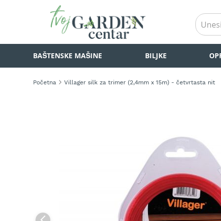
BAŠTENSKE
BAŠTENSKE MAŠINE
BILJKE
OP
MAŠINE
Kosilice
za
Početna
Villager silk za trimer (2,4mm x 15m) - četvrtasta nit
travu
Akumulatorske
Skip
kosilice
to
za
the
travu
end
of
Samohodne
the
kosilice
images
za
gallery
travu
Kosilice
za
travu
na