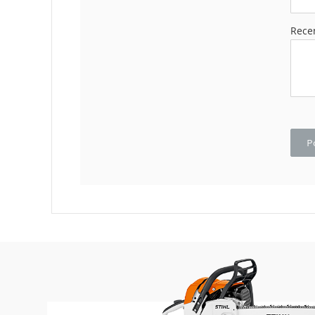
Makaze
Rece
za
živu
ogradu
Akumulatorske
makaze
za
živu
ogradu
P
Motorne
makaze
za
živu
ogradu
Električne
makaze
za
živu
ogradu
Teleskopske