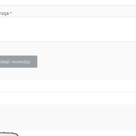
nzija
ošalji recenziju