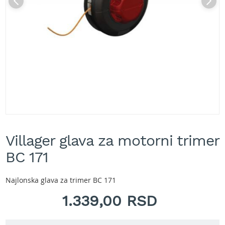
A
k
u
m
u
l
a
t
o
r
s
k
e
Skip
k
to
o
Villager glava za motorni trimer
the
s
beginning
BC 171
i
of
l
the
i
images
Najlonska glava za trimer BC 171
c
gallery
e
1.339,00 RSD
z
a
t