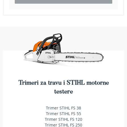
e
z
a
t
r
a
v
u
R
o
b
o
t
k
Trimeri za travu i STIHL motorne
o
s
testere
i
l
i
Trimer STIHL FS 38
c
Trimer STIHL FS 55
e
Trimer STIHL FS 120
z
Trimer STIHL FS 250