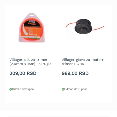
t
r
a
v
u
K
o
s
i
l
i
Villager silk za trimer
Villager glava za motorni
V
(2,4mm x 15m)- okrugla
trimer BC 14
(
c
nit
o
e
209,00 RSD
969,00 RSD
1
z
a
t
r
Odmah dostupno!
Odmah dostupno!
a
v
u
n
a