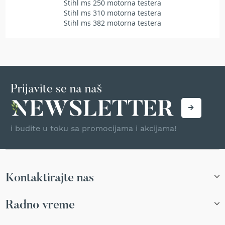
Stihl ms 250 motorna testera
T
Stihl ms 310 motorna testera
r
Stihl ms 382 motorna testera
i
m
e
r
i
z
a
Prijavite se na naš
t
r
a
v
u
i budite u toku sa promocijama i akcijama!
A
k
u
m
Kontaktirajte nas
u
l
a
Radno vreme
t
o