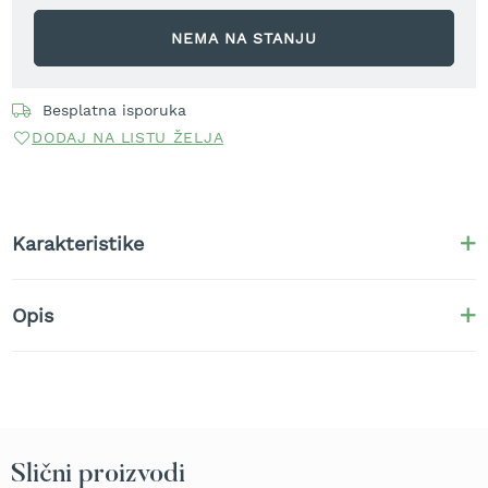
r
a
NEMA NA STANJU
v
u
Besplatna isporuka
S
a
DODAJ NA LISTU ŽELJA
m
o
h
o
d
Karakteristike
n
e
k
Opis
o
s
i
l
i
c
e
z
Slični proizvodi
a