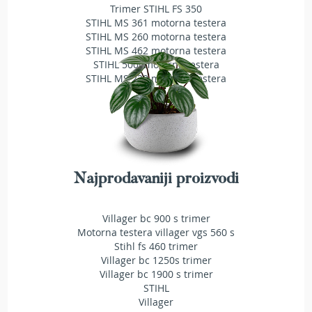
a
Trimer STIHL FS 350
t
STIHL MS 361 motorna testera
r
STIHL MS 260 motorna testera
a
STIHL MS 462 motorna testera
v
STIHL 500i motorna testera
u
STIHL MS 230 motorna testera
N
o
ž
e
v
i
z
Najprodavaniji proizvodi
a
k
o
Villager bc 900 s trimer
s
Motorna testera villager vgs 560 s
i
Stihl fs 460 trimer
l
Villager bc 1250s trimer
i
Villager bc 1900 s trimer
c
STIHL
e
Villager