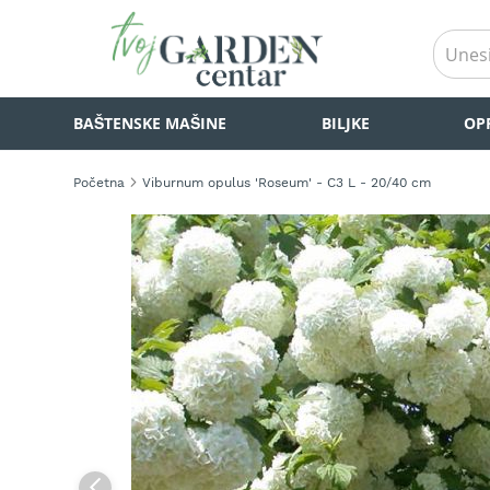
BAŠTENSKE
BAŠTENSKE MAŠINE
BILJKE
OP
MAŠINE
Kosilice
za
Početna
Viburnum opulus 'Roseum' - C3 L - 20/40 cm
travu
Akumulatorske
Skip
kosilice
to
za
the
travu
end
of
Samohodne
the
kosilice
images
za
gallery
travu
Kosilice
za
travu
na