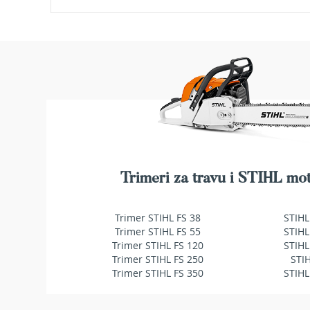
makaze
za
živu
ogradu
Baštenske
pumpe
za
vodu
Potapajuće
pumpe
za
čistu
Trimeri za travu i STIHL mot
vodu
Potapajuće
pumpe
Trimer STIHL FS 38
STIHL
za
Trimer STIHL FS 55
STIHL
prljavu
Trimer STIHL FS 120
STIHL
vodu
Trimer STIHL FS 250
STI
Trimer STIHL FS 350
STIHL
Pumpe
za
navodnjavanje