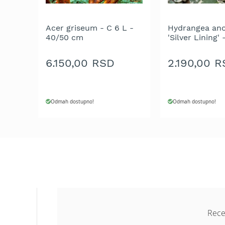
Aku
motorne
testere
Acer griseum - C 6 L -
Hydrangea an
40/50 cm
'Silver Lining' 
Benzinske
40/50 cm
motorne
6.150,00 RSD
2.190,00 
testere
Električne
motorne
testere
Odmah dostupno!
Odmah dostupno!
Teleskopske
motorne
testere
Lanci
za
motornu
testeru
Mačevi
za
Rece
motornu
testeru