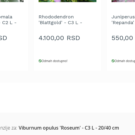
omala
Rhododendron
Juniperus
- C2 L -
'Blattgold' - C3 L -
'Repanda'
30/40 cm
cm
RSD
4.100,00 RSD
550,00
Odmah dostupno!
Odmah dostu
nzije za:
Viburnum opulus 'Roseum' - C3 L - 20/40 cm