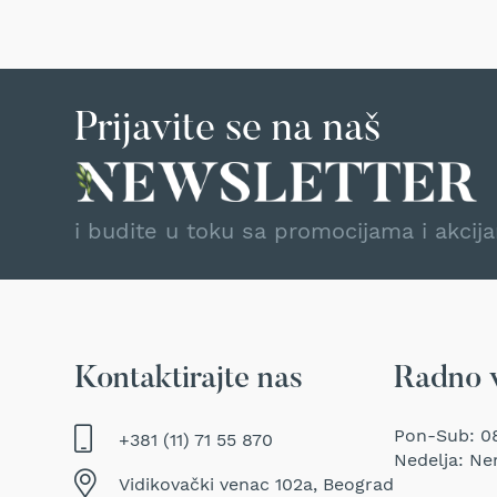
Traktor
kosačice
Prozračivači
trave
Prijavite se na naš
(Aeratori)
Električne
makaze
za
šišanje
i budite u toku sa promocijama i akcij
trave
Perači
pod
pritiskom
Usisivači
Kontaktirajte nas
Radno 
za
mokro
i
Pon-Sub: 08
+381 (11) 71 55 870
suvo
Nedelja: Ne
usisavanje
Vidikovački venac 102a, Beograd