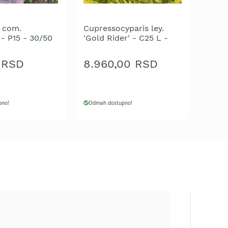
 com.
Cupressocyparis ley.
 - P15 - 30/50
'Gold Rider' - C25 L -
175/200 cm
 RSD
8.960,00 RSD
pno!
Odmah dostupno!