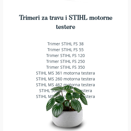
a
t
r
Trimeri za travu i STIHL motorne
a
v
testere
u
N
Trimer STIHL FS 38
o
Trimer STIHL FS 55
ž
Trimer STIHL FS 120
e
Trimer STIHL FS 250
v
Trimer STIHL FS 350
i
STIHL MS 361 motorna testera
z
STIHL MS 260 motorna testera
a
STIHL MS 462 motorna testera
k
STIHL 500i motorna testera
o
STIHL MS 230 motorna testera
s
i
l
i
c
e