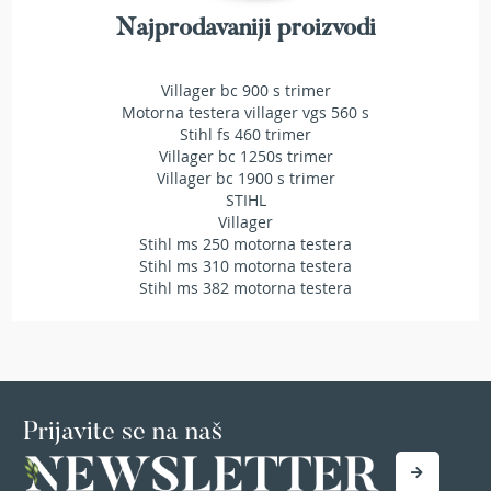
T
Najprodavaniji proizvodi
r
i
m
Villager bc 900 s trimer
e
Motorna testera villager vgs 560 s
r
Stihl fs 460 trimer
i
Villager bc 1250s trimer
z
a
Villager bc 1900 s trimer
t
STIHL
r
Villager
a
Stihl ms 250 motorna testera
v
Stihl ms 310 motorna testera
u
Stihl ms 382 motorna testera
A
k
u
m
u
l
Prijavite se na naš
a
t
o