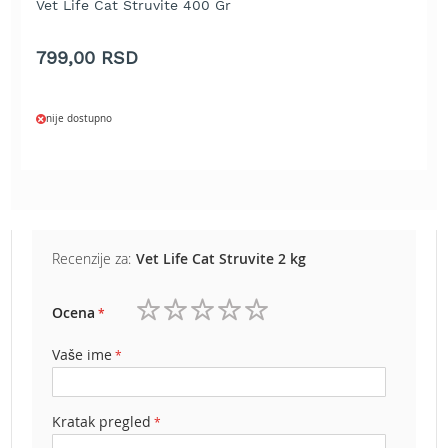
Vet Life Cat Struvite 400 Gr
b
e
n
799,00 RSD
z
i
n
nije dostupno
E
l
e
k
t
r
i
Recenzije za:
Vet Life Cat Struvite 2 kg
č
n
Ocena
e
1
2
3
4
5
k
zvezdica
zvezdice
zvezdice
zvezdice
zvezdice
o
Vaše ime
s
i
l
Kratak pregled
i
c