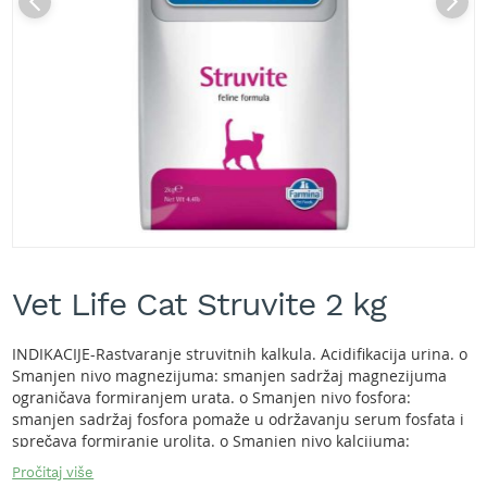
A
k
u
m
u
l
a
t
o
r
s
k
e
Skip
k
to
o
Vet Life Cat Struvite 2 kg
the
s
beginning
i
of
l
INDIKACIJE-Rastvaranje struvitnih kalkula. Acidifikacija urina. o
the
i
Smanjen nivo magnezijuma: smanjen sadržaj magnezijuma
images
c
ograničava formiranjem urata. o Smanjen nivo fosfora:
gallery
e
smanjen sadržaj fosfora pomaže u održavanju serum fosfata i
z
sprečava formiranje urolita. o Smanjen nivo kalcijuma:
a
smanjen sadržaj kalcijuma. o Kompleks antioksidanasa:
Pročitaj više
t
prirodni antioksidansi redukuju nivo oksidativnog stresa u