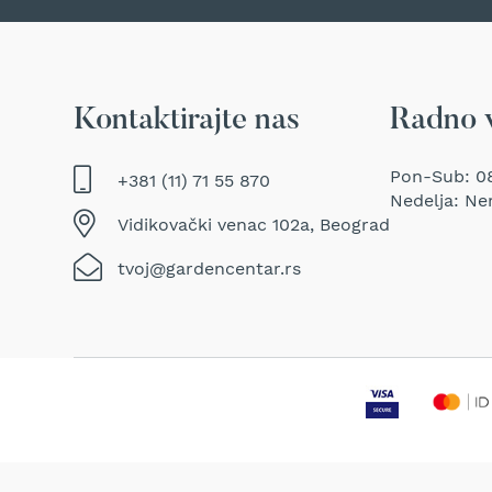
Traktor
kosačice
Prozračivači
trave
Kontaktirajte nas
Radno 
(Aeratori)
Električne
makaze
Pon-Sub: 08
+381 (11) 71 55 870
za
Nedelja: Ne
šišanje
Vidikovački venac 102a, Beograd
trave
tvoj@gardencentar.rs
Perači
pod
pritiskom
Usisivači
za
mokro
i
suvo
usisavanje