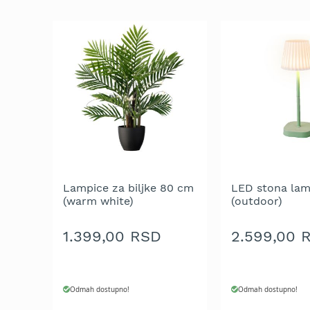
trimeri
za
travu
Električni
trimeri
za
travu
Cirkulari
i
noževi
za
trimer
Lampice za biljke 80 cm
LED stona la
Glave
(warm white)
(outdoor)
za
trimer
1.399,00 RSD
2.599,00 
Strune
za
trimer
Odmah dostupno!
Odmah dostupno!
Motorne
testere