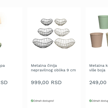
mpa
Metalna činija
Metalna k
nepravilnog oblika 9 cm
više boja
RSD
999,00 RSD
249,00
Odmah dostupno!
Odmah dostu