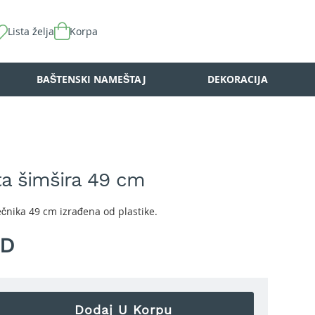
Lista želja
Korpa
BAŠTENSKI NAMEŠTAJ
DEKORACIJA
ta šimšira 49 cm
ečnika 49 cm izrađena od plastike.
SD
Dodaj U Korpu