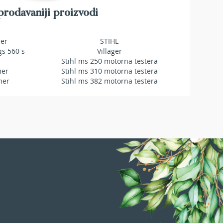
rodavaniji proizvodi
mer
STIHL
gs 560 s
Villager
Stihl ms 250 motorna testera
mer
Stihl ms 310 motorna testera
mer
Stihl ms 382 motorna testera