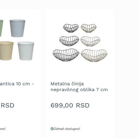
antica 10 cm -
Metalna činija
nepravilnog oblika 7 cm
 RSD
699,00 RSD
pno!
Odmah dostupno!