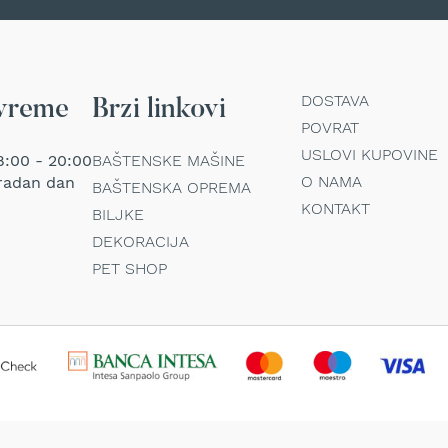
DOSTAVA
vreme
Brzi linkovi
POVRAT
USLOVI KUPOVINE
:00 - 20:00
BAŠTENSKE MAŠINE
O NAMA
radan dan
BAŠTENSKA OPREMA
KONTAKT
BILJKE
DEKORACIJA
PET SHOP