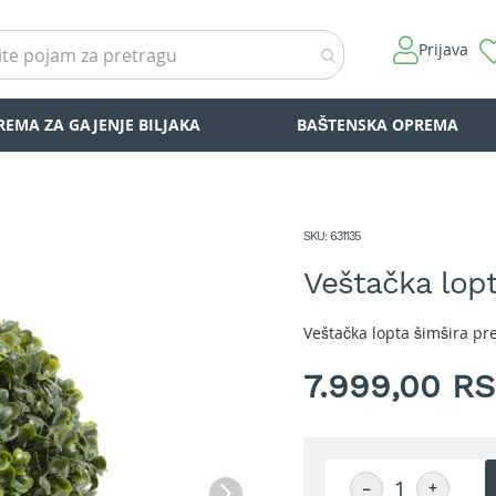
Prijava
REMA ZA GAJENJE BILJAKA
BAŠTENSKA OPREMA
SKU
631135
Veštačka lop
Veštačka lopta šimšira pr
7.999,00 R
−
+