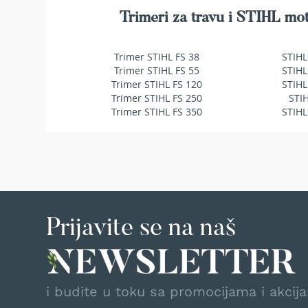
makaze
Trimeri za travu i STIHL mot
za
živu
ogradu
Trimer STIHL FS 38
STIHL
Baštenske
Trimer STIHL FS 55
STIHL
pumpe
Trimer STIHL FS 120
STIHL
za
Trimer STIHL FS 250
STI
vodu
Trimer STIHL FS 350
STIHL
Potapajuće
pumpe
za
čistu
vodu
Potapajuće
pumpe
Prijavite se na naš
za
prljavu
vodu
Pumpe
za
i budite u toku sa promocijama i akcij
navodnjavanje