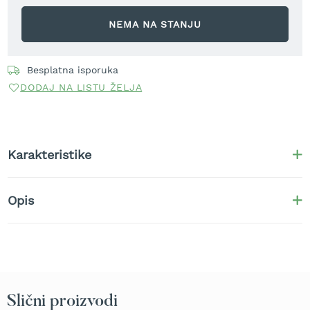
r
a
NEMA NA STANJU
v
u
Besplatna isporuka
S
a
DODAJ NA LISTU ŽELJA
m
o
h
o
d
Karakteristike
n
e
k
Opis
o
s
i
l
i
c
e
z
Slični proizvodi
a