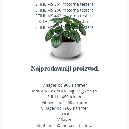
a
STIHL MS 361 motorna testera
t
STIHL MS 260 motorna testera
r
STIHL MS 462 motorna testera
a
STIHL 500i motorna testera
v
STIHL MS 230 motorna testera
u
N
o
ž
e
v
i
Najprodavaniji proizvodi
z
a
k
Villager bc 900 s trimer
o
Motorna testera villager vgs 560 s
s
Stihl fs 460 trimer
i
Villager bc 1250s trimer
l
Villager bc 1900 s trimer
i
STIHL
c
Villager
e
Stihl ms 250 motorna testera