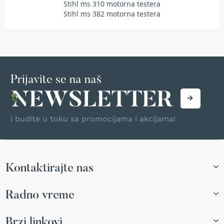
Stihl ms 310 motorna testera
T
Stihl ms 382 motorna testera
r
i
m
e
r
i
z
Prijavite se na naš
a
t
r
a
v
i budite u toku sa promocijama i akcijama!
u
A
k
u
Kontaktirajte nas
m
u
l
Radno vreme
a
t
Brzi linkovi
o