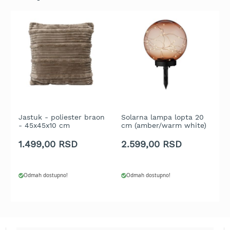
t
r
a
v
u
K
o
s
i
l
i
Jastuk - poliester braon
Solarna lampa lopta 20
U
- 45x45x10 cm
cm (amber/warm white)
j
c
e
1.499,00 RSD
2.599,00 RSD
1
z
a
t
r
Odmah dostupno!
Odmah dostupno!
a
v
u
n
a