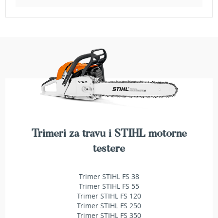
e
z
a
t
r
a
v
u
R
o
b
o
t
Trimeri za travu i STIHL motorne
k
o
testere
s
i
l
Trimer STIHL FS 38
i
Trimer STIHL FS 55
c
Trimer STIHL FS 120
e
Trimer STIHL FS 250
z
Trimer STIHL FS 350