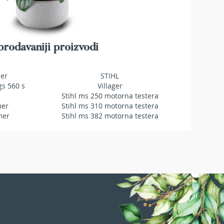
rodavaniji proizvodi
mer
STIHL
gs 560 s
Villager
Stihl ms 250 motorna testera
mer
Stihl ms 310 motorna testera
mer
Stihl ms 382 motorna testera