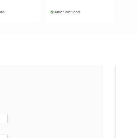
pno!
Odmah dostupno!