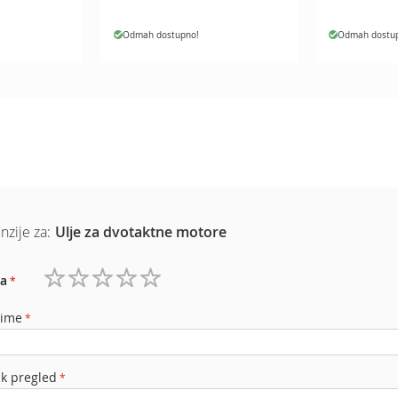
Odmah dostupno!
Odmah dostu
nzije za:
Ulje za dvotaktne motore
a
1
2
3
4
5
zvezdica
zvezdice
zvezdice
zvezdice
zvezdice
 ime
ak pregled