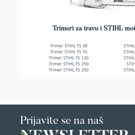
makaze
za
živu
ogradu
Trimeri za travu i STIHL mot
Baštenske
pumpe
za
Trimer STIHL FS 38
STIHL
vodu
Trimer STIHL FS 55
STIHL
Potapajuće
Trimer STIHL FS 120
STIHL
pumpe
Trimer STIHL FS 250
STI
za
Trimer STIHL FS 350
STIHL
čistu
vodu
Potapajuće
pumpe
za
prljavu
vodu
Prijavite se na naš
Pumpe
za
navodnjavanje