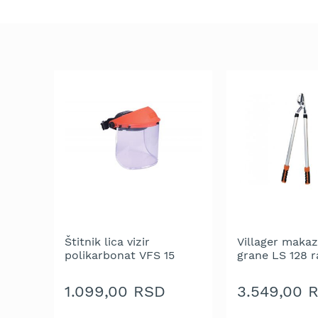
trimeri
za
travu
Električni
trimeri
za
travu
Cirkulari
i
noževi
za
trimer
Glave
za
trimer
Štitnik lica vizir
Villager makaz
Strune
polikarbonat VFS 15
grane LS 128 r
za
oštrice
trimer
1.099,00 RSD
3.549,00 
Motorne
testere