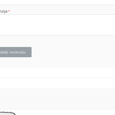
nzija
ošalji recenziju