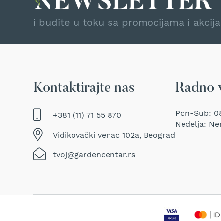
Traktor
kosačice
i budite u toku sa promocijama i akcij
Prozračivači
trave
(Aeratori)
Električne
makaze
Kontaktirajte nas
Radno 
za
šišanje
trave
Pon-Sub: 08
+381 (11) 71 55 870
Perači
Nedelja: Ne
pod
Vidikovački venac 102a, Beograd
pritiskom
tvoj@gardencentar.rs
Usisivači
za
mokro
i
suvo
usisavanje