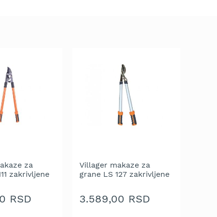
makaze za
Villager makaze za
11 zakrivljene
grane LS 127 zakrivljene
oštrice
00 RSD
3.589,00 RSD