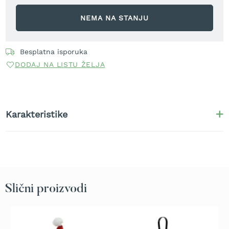
r
a
NEMA NA STANJU
v
u
Besplatna isporuka
S
a
DODAJ NA LISTU ŽELJA
m
o
h
o
d
Karakteristike
n
e
k
o
s
i
l
Slični proizvodi
i
c
e
z
a