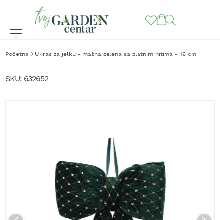
BAŠTENSKE
Početna
Ukras za jelku - mašna zelena sa zlatnim nitima - 16 cm
MAŠINE
Skip
to
K
SKU
632652
o
the
s
end
i
of
l
the
i
images
c
gallery
e
z
a
t
r
a
v
u