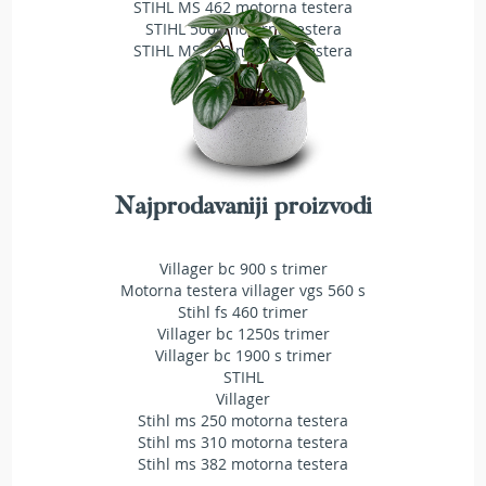
STIHL MS 462 motorna testera
a
t
STIHL 500i motorna testera
r
STIHL MS 230 motorna testera
a
v
u
N
o
ž
Najprodavaniji proizvodi
e
v
i
Villager bc 900 s trimer
z
Motorna testera villager vgs 560 s
a
Stihl fs 460 trimer
k
Villager bc 1250s trimer
o
Villager bc 1900 s trimer
s
STIHL
i
Villager
l
Stihl ms 250 motorna testera
i
Stihl ms 310 motorna testera
c
e
Stihl ms 382 motorna testera