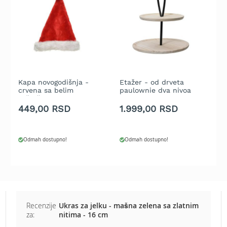
t
r
a
v
u
K
o
Kapa novogodišnja -
Etažer - od drveta
G
s
crvena sa belim
paulownie dva nivoa
p
i
veštačkim krznom -
natural - 32 cm
l
univerzalna veličina
449,00 RSD
1.999,00 RSD
1
i
c
e
Odmah dostupno!
Odmah dostupno!
z
a
t
r
a
v
u
Recenzije
Ukras za jelku - mašna zelena sa zlatnim
n
za:
nitima - 16 cm
a