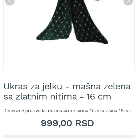
A
k
u
m
u
l
a
t
o
r
s
k
e
Skip
k
to
o
Ukras za jelku - mašna zelena
the
s
beginning
sa zlatnim nitima - 16 cm
i
of
l
the
i
images
Dimenzije proizvoda: dužina 4cm x širina 16cm x visina 19cm.
c
gallery
e
999,00 RSD
z
a
t