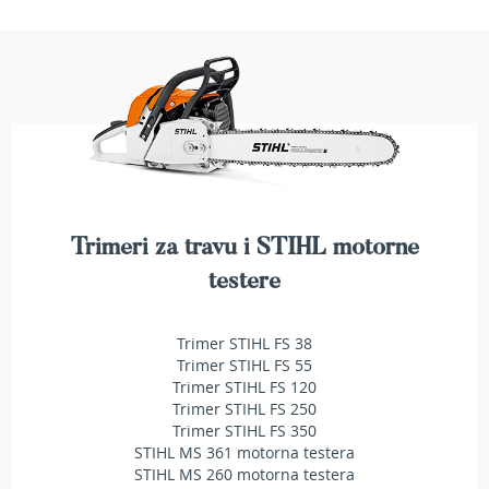
e
z
a
t
r
a
v
u
R
o
Trimeri za travu i STIHL motorne
b
o
testere
t
k
o
Trimer STIHL FS 38
s
Trimer STIHL FS 55
i
Trimer STIHL FS 120
l
Trimer STIHL FS 250
i
Trimer STIHL FS 350
c
STIHL MS 361 motorna testera
e
STIHL MS 260 motorna testera
z