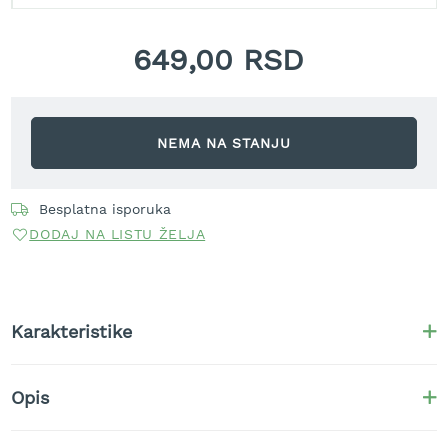
t
r
649,00 RSD
a
v
u
K
NEMA NA STANJU
o
s
i
l
Besplatna isporuka
i
DODAJ NA LISTU ŽELJA
c
e
z
a
t
Karakteristike
r
a
v
Opis
u
n
a