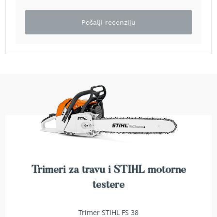
e
z
Pošalji recenziju
a
t
r
a
v
u
R
o
b
o
t
k
o
s
i
Trimeri za travu i STIHL motorne
l
i
testere
c
e
z
Trimer STIHL FS 38