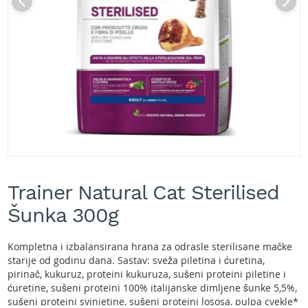
A
k
u
m
u
l
a
t
o
r
s
k
e
Skip
k
to
o
Trainer Natural Cat Sterilised
the
s
beginning
Šunka 300g
i
of
l
the
i
images
Kompletna i izbalansirana hrana za odrasle sterilisane mačke
c
gallery
starije od godinu dana. Sastav: sveža piletina i ćuretina,
e
pirinač, kukuruz, proteini kukuruza, sušeni proteini piletine i
z
ćuretine, sušeni proteini 100% italijanske dimljene šunke 5,5%,
a
t
sušeni proteini svinjetine, sušeni proteini lososa, pulpa cvekle*