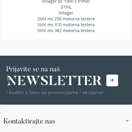
Villager bc 1900 s trimer
T
STIHL
r
Villager
i
Stihl ms 250 motorna testera
m
Stihl ms 310 motorna testera
e
Stihl ms 382 motorna testera
r
i
z
a
t
r
a
v
Prijavite se na naš
u
A
k
i budite u toku sa promocijama i akcijama!
u
m
u
l
a
Kontaktirajte nas
t
o