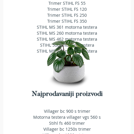
a
Trimer STIHL FS 55
t
Trimer STIHL FS 120
r
Trimer STIHL FS 250
a
Trimer STIHL FS 350
v
STIHL MS 361 motorna testera
u
STIHL MS 260 motorna testera
STIHL MS 462 motorna testera
N
STIHL 500i motorna testera
o
STIHL MS 230 motorna testera
ž
e
v
i
z
a
k
o
Najprodavaniji proizvodi
s
i
l
Villager bc 900 s trimer
i
Motorna testera villager vgs 560 s
c
Stihl fs 460 trimer
e
Villager bc 1250s trimer