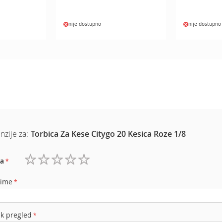
nije dostupno
nije dostupno
nzije za:
Torbica Za Kese Citygo 20 Kesica Roze 1/8
a
1
2
3
4
5
zvezdica
zvezdice
zvezdice
zvezdice
zvezdice
 ime
ak pregled