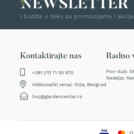
Traktor
kosačice
i budite u toku sa promocijama i akcij
Prozračivači
trave
(Aeratori)
Električne
makaze
za
Kontaktirajte nas
Radno 
šišanje
trave
Pon-Sub: 08
+381 (11) 71 55 870
Perači
Nedelja: Ne
pod
Vidikovački venac 102a, Beograd
pritiskom
Usisivači
tvoj@gardencentar.rs
za
mokro
i
suvo
usisavanje