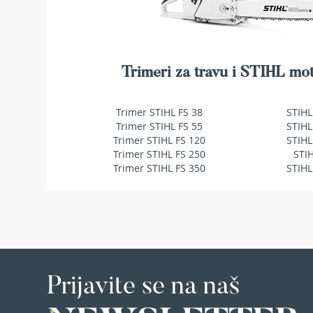
makaze
za
živu
ogradu
Baštenske
Trimeri za travu i STIHL mot
pumpe
za
vodu
Trimer STIHL FS 38
STIHL
Potapajuće
Trimer STIHL FS 55
STIHL
pumpe
Trimer STIHL FS 120
STIHL
za
Trimer STIHL FS 250
STI
čistu
Trimer STIHL FS 350
STIHL
vodu
Potapajuće
pumpe
za
prljavu
vodu
Pumpe
Prijavite se na naš
za
navodnjavanje