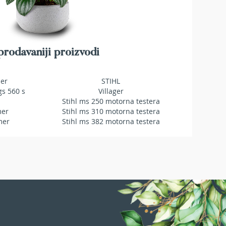
rodavaniji proizvodi
mer
STIHL
gs 560 s
Villager
Stihl ms 250 motorna testera
mer
Stihl ms 310 motorna testera
mer
Stihl ms 382 motorna testera