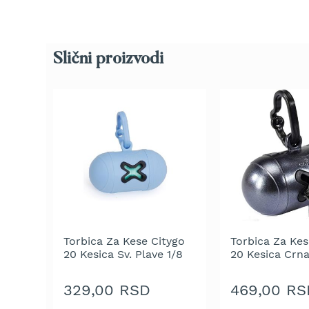
trimeri
za
travu
Električni
Slični proizvodi
trimeri
za
travu
Cirkulari
i
noževi
za
trimer
Glave
za
trimer
Torbica Za Kese Citygo
Torbica Za Kes
Strune
20 Kesica Sv. Plave 1/8
20 Kesica Crna
za
1/8
trimer
329,00 RSD
469,00 RS
Motorne
testere