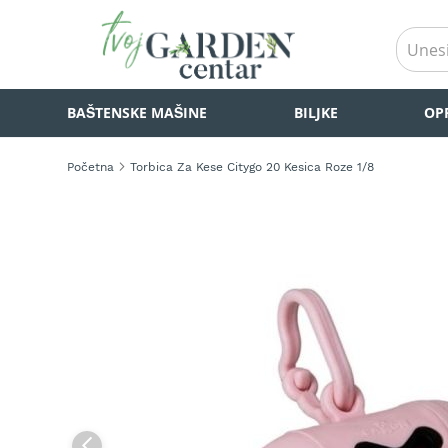
BAŠTENSKE
BAŠTENSKE MAŠINE
BILJKE
OP
MAŠINE
Kosilice
za
Početna
Torbica Za Kese Citygo 20 Kesica Roze 1/8
travu
Akumulatorske
Skip
kosilice
to
za
the
travu
end
of
Samohodne
the
kosilice
images
za
gallery
travu
Kosilice
za
travu
na