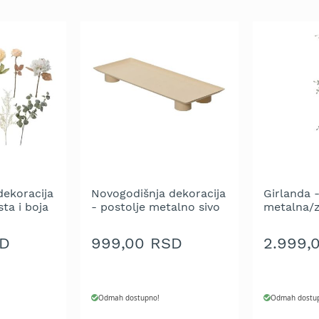
dekoracija
Novogodišnja dekoracija
Girlanda 
sta i boja
- postolje metalno sivo
metalna/z
13 x 34 x 3 cm
lišćem - 
SD
999,00 RSD
2.999,
Odmah dostupno!
Odmah dostu