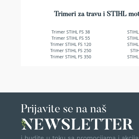
makaze
za
Trimeri za travu i STIHL mot
živu
ogradu
Baštenske
Trimer STIHL FS 38
STIHL
pumpe
Trimer STIHL FS 55
STIHL
za
Trimer STIHL FS 120
STIHL
vodu
Trimer STIHL FS 250
STI
Potapajuće
Trimer STIHL FS 350
STIHL
pumpe
za
čistu
vodu
Potapajuće
pumpe
za
Prijavite se na naš
prljavu
vodu
Pumpe
za
navodnjavanje
i budite u toku sa promocijama i akcij