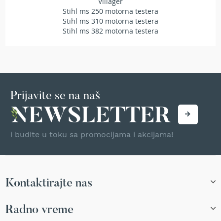
Villager
T
Stihl ms 250 motorna testera
r
Stihl ms 310 motorna testera
i
Stihl ms 382 motorna testera
m
e
r
i
z
a
t
Prijavite se na naš
r
a
v
u
i budite u toku sa promocijama i akcijama!
A
k
u
m
u
Kontaktirajte nas
l
a
Radno vreme
t
o