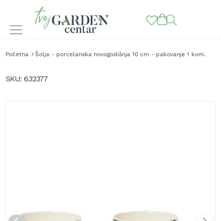
BAŠTENSKE
Početna
Šolja - porcelanska novogodišnja 10 cm - pakovanje 1 kom.
MAŠINE
Skip
to
K
SKU
632377
o
the
s
end
i
of
l
the
i
images
c
gallery
e
z
a
t
r
a
v
u