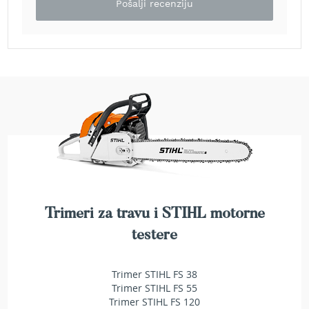
Pošalji recenziju
e
z
a
t
r
a
v
u
R
o
b
o
t
k
o
Trimeri za travu i STIHL motorne
s
testere
i
l
i
Trimer STIHL FS 38
c
e
Trimer STIHL FS 55
z
Trimer STIHL FS 120