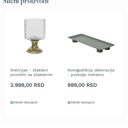
Slični proizvodi
t
r
a
v
u
K
o
s
i
l
i
c
Svećnjak - stakleni
Novogodišnja dekoracija
P
providni sa staklenim
- postolje metalno
d
e
zlatnim postoljem - 25
zeleno 13 x 34 x 3 cm
z
cm
2.999,00 RSD
999,00 RSD
3
a
t
r
a
Odmah dostupno!
Odmah dostupno!
v
u
n
a