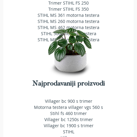
a
Trimer STIHL FS 250
t
Trimer STIHL FS 350
r
STIHL MS 361 motorna testera
a
STIHL MS 260 motorna testera
v
STIHL MS 462 motorna testera
u
STIHL 500i motorna testera
STIHL MS 230 motorna testera
N
o
ž
e
v
i
z
Najprodavaniji proizvodi
a
k
o
Villager bc 900 s trimer
s
Motorna testera villager vgs 560 s
i
l
Stihl fs 460 trimer
i
Villager bc 1250s trimer
c
Villager bc 1900 s trimer
e
STIHL