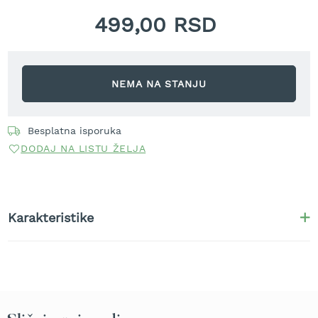
r
499,00 RSD
a
v
u
S
NEMA NA STANJU
a
m
o
h
Besplatna isporuka
o
DODAJ NA LISTU ŽELJA
d
n
e
k
o
Karakteristike
s
i
l
i
c
e
z
a