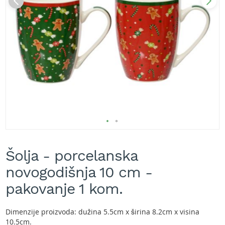
A
k
u
m
u
l
a
t
o
r
s
k
e
k
Skip
o
s
to
Šolja - porcelanska
i
the
l
beginning
novogodišnja 10 cm -
i
of
c
the
pakovanje 1 kom.
e
images
z
gallery
a
Dimenzije proizvoda: dužina 5.5cm x širina 8.2cm x visina
t
10.5cm.