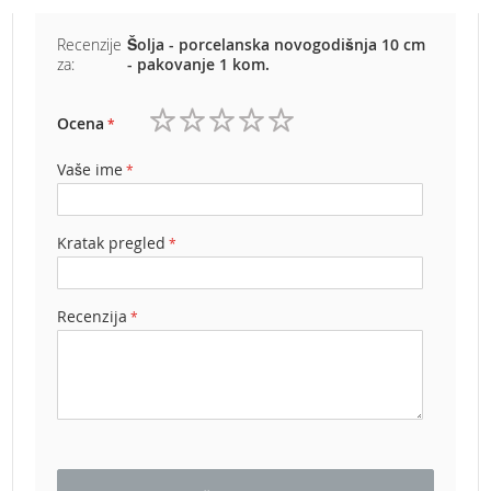
b
e
Recenzije
Šolja - porcelanska novogodišnja 10 cm
n
za:
- pakovanje 1 kom.
z
i
n
Ocena
1
2
3
4
5
E
zvezdica
zvezdice
zvezdice
zvezdice
zvezdice
Vaše ime
l
e
k
t
Kratak pregled
r
i
č
Recenzija
n
e
k
o
s
i
l
i
c