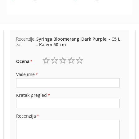
e
z
a
t
r
a
Recenzije
Syringa Bloomerang 'Dark Purple' - C5 L
v
za:
- Kalem 50 cm
u
R
Ocena
o
1
2
3
4
5
b
zvezdica
zvezdice
zvezdice
zvezdice
zvezdice
Vaše ime
o
t
k
o
Kratak pregled
s
i
l
Recenzija
i
c
e
z