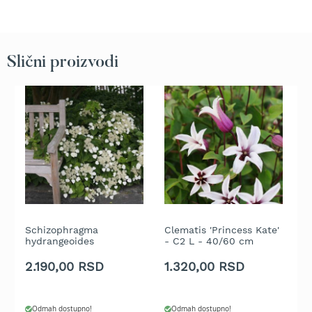
b
e
n
z
i
Slični proizvodi
n
E
l
e
k
t
r
i
č
n
e
Schizophragma
Clematis 'Princess Kate'
B
k
hydrangeoides
- C2 L - 40/60 cm
'
o
'Moonlight' - C2 L -
3
s
40/50 cm
2.190,00 RSD
1.320,00 RSD
4
i
l
i
c
Odmah dostupno!
Odmah dostupno!