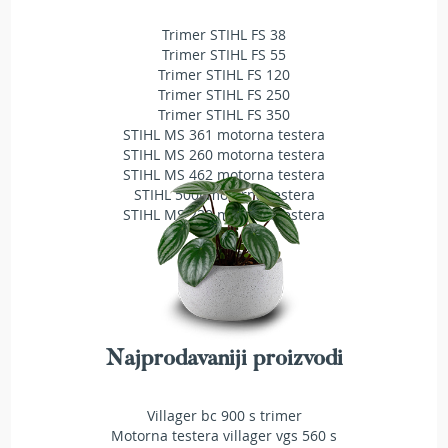
T
Trimer STIHL FS 38
r
i
Trimer STIHL FS 55
m
Trimer STIHL FS 120
e
Trimer STIHL FS 250
r
Trimer STIHL FS 350
i
STIHL MS 361 motorna testera
z
STIHL MS 260 motorna testera
a
STIHL MS 462 motorna testera
t
STIHL 500i motorna testera
r
STIHL MS 230 motorna testera
a
v
u
A
k
u
m
Najprodavaniji proizvodi
u
l
a
Villager bc 900 s trimer
t
Motorna testera villager vgs 560 s
o