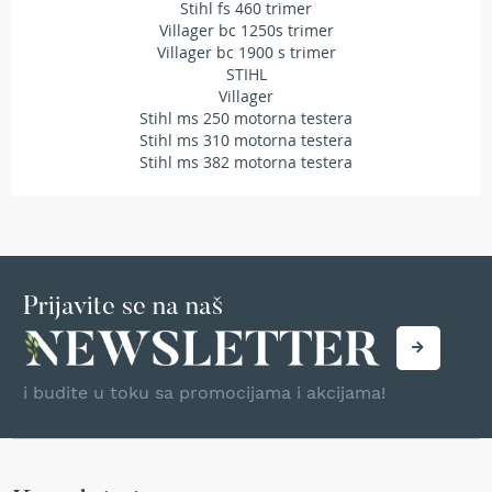
Stihl fs 460 trimer
r
Villager bc 1250s trimer
s
Villager bc 1900 s trimer
k
STIHL
i
Villager
t
Stihl ms 250 motorna testera
r
i
Stihl ms 310 motorna testera
m
Stihl ms 382 motorna testera
e
r
i
z
a
t
Prijavite se na naš
r
a
v
u
i budite u toku sa promocijama i akcijama!
B
e
n
z