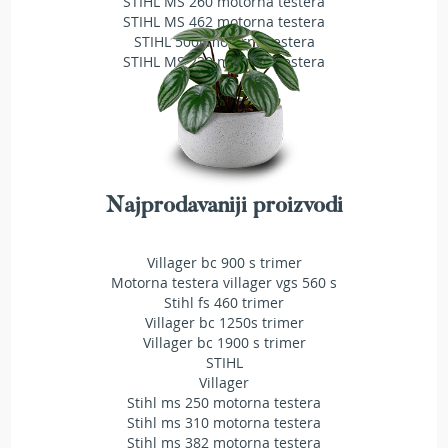
STIHL MS 260 motorna testera
a
STIHL MS 462 motorna testera
t
STIHL 500i motorna testera
r
STIHL MS 230 motorna testera
a
v
u
N
o
ž
e
Najprodavaniji proizvodi
v
i
z
Villager bc 900 s trimer
a
Motorna testera villager vgs 560 s
k
Stihl fs 460 trimer
o
Villager bc 1250s trimer
s
Villager bc 1900 s trimer
i
STIHL
l
Villager
i
Stihl ms 250 motorna testera
c
Stihl ms 310 motorna testera
e
Stihl ms 382 motorna testera