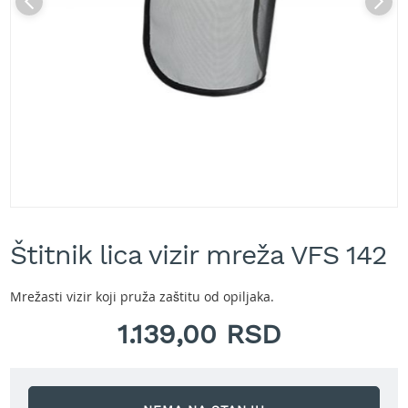
A
k
u
m
u
l
a
t
o
r
s
k
e
Skip
k
to
o
Štitnik lica vizir mreža VFS 142
the
s
beginning
i
of
l
Mrežasti vizir koji pruža zaštitu od opiljaka.
the
i
images
1.139,00 RSD
c
gallery
e
z
a
t