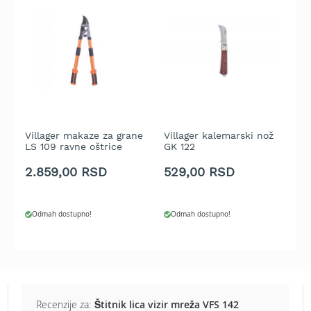
t
r
a
v
u
K
o
s
i
Villager makaze za grane
Villager kalemarski nož
V
l
LS 109 ravne oštrice
GK 122
L
i
2.859,00 RSD
529,00 RSD
2
c
e
z
a
Odmah dostupno!
Odmah dostupno!
t
r
a
v
u
n
a
Recenzije za:
Štitnik lica vizir mreža VFS 142