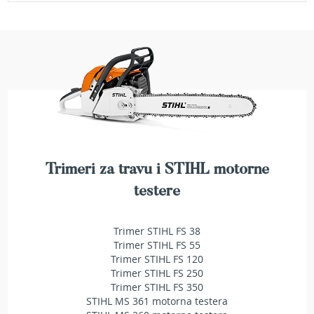
e
z
a
t
r
a
v
u
R
o
b
Trimeri za travu i STIHL motorne
o
t
testere
k
o
s
Trimer STIHL FS 38
i
Trimer STIHL FS 55
l
Trimer STIHL FS 120
i
Trimer STIHL FS 250
c
Trimer STIHL FS 350
e
STIHL MS 361 motorna testera
z