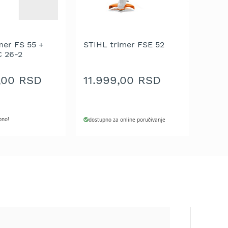
mer FS 55 +
STIHL trimer FSE 52
C 26-2
,00 RSD
11.999,00 RSD
pno!
dostupno za online poručivanje