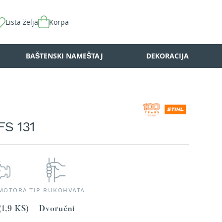
Lista želja
Korpa
BAŠTENSKI NAMEŠTAJ
DEKORACIJA
FS 131
MOTORA
TIP RUKOHVATA
(1,9 KS)
Dvoručni