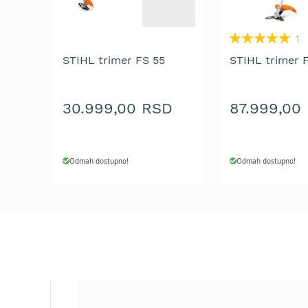
Aku
motorne
Rating:
testere
1
100%
Benzinske
STIHL trimer FS 55
STIHL trimer 
motorne
testere
Električne
30.999,00 RSD
87.999,00
motorne
testere
Teleskopske
Odmah dostupno!
Odmah dostupno!
motorne
testere
Lanci
za
motornu
testeru
Mačevi
za
motornu
testeru