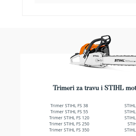
makaze
za
živu
ogradu
Baštenske
pumpe
za
vodu
Potapajuće
pumpe
za
čistu
vodu
Potapajuće
Trimeri za travu i STIHL mot
pumpe
za
Trimer STIHL FS 38
STIHL
prljavu
Trimer STIHL FS 55
STIHL
vodu
Trimer STIHL FS 120
STIHL
Pumpe
Trimer STIHL FS 250
STI
za
Trimer STIHL FS 350
STIHL
navodnjavanje