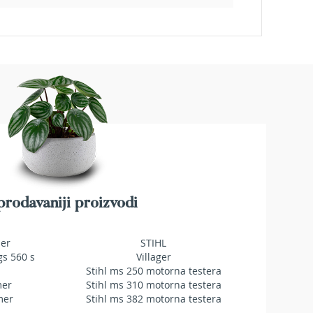
rodavaniji proizvodi
mer
STIHL
gs 560 s
Villager
Stihl ms 250 motorna testera
mer
Stihl ms 310 motorna testera
mer
Stihl ms 382 motorna testera