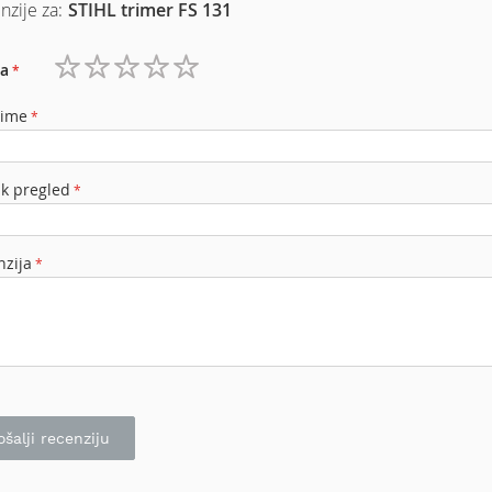
nzije za:
STIHL trimer FS 131
a
1
2
3
4
5
zvezdica
zvezdice
zvezdice
zvezdice
zvezdice
 ime
ak pregled
nzija
ošalji recenziju