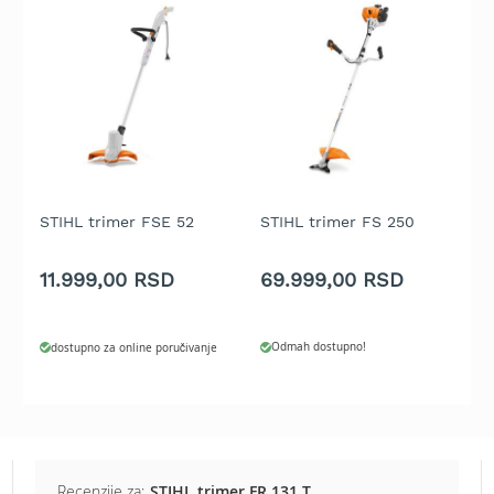
b
e
n
z
i
n
E
l
R
e
1
k
STIHL trimer FSE 52
STIHL trimer FS 250
S
t
r
11.999,00 RSD
69.999,00 RSD
8
i
č
n
e
Odmah dostupno!
dostupno za online poručivanje
k
o
s
i
l
i
Recenzije za:
STIHL trimer FR 131 T
c