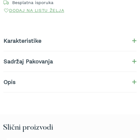
Besplatna isporuka
t
DODAJ NA LISTU ŽELJA
r
a
v
u
Karakteristike
K
o
s
i
Sadržaj Pakovanja
l
i
c
Opis
e
z
a
t
r
a
v
u
Slični proizvodi
n
a