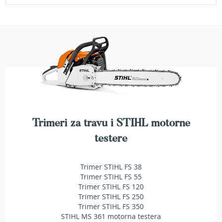
a
t
r
a
v
u
N
o
ž
e
v
i
Trimeri za travu i STIHL motorne
z
a
testere
k
o
s
Trimer STIHL FS 38
i
Trimer STIHL FS 55
l
Trimer STIHL FS 120
i
Trimer STIHL FS 250
c
Trimer STIHL FS 350
e
STIHL MS 361 motorna testera