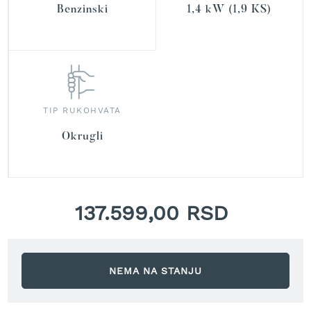
r
Benzinski
1,4 kW (1,9 KS)
a
v
u
S
a
m
o
TIP RUKOHVATA
h
Okrugli
o
d
n
e
k
o
137.599,00 RSD
s
i
l
i
c
NEMA NA STANJU
e
z
a