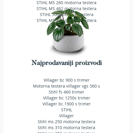
STIHL MS 260 motorna testera
T
STIHL MS 462 motorna testera
r
STIHL 500i motorna testera
i
STIHL MS 230 motorna testera
m
e
r
i
z
a
t
r
Najprodavaniji proizvodi
a
v
u
Villager bc 900 s trimer
Motorna testera villager vgs 560 s
A
k
Stihl fs 460 trimer
u
Villager bc 1250s trimer
m
Villager bc 1900 s trimer
u
STIHL
l
Villager
a
Stihl ms 250 motorna testera
t
Stihl ms 310 motorna testera
o