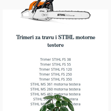
r
s
k
i
t
r
i
m
Trimeri za travu i STIHL motorne
e
testere
r
i
z
Trimer STIHL FS 38
a
Trimer STIHL FS 55
t
r
Trimer STIHL FS 120
a
Trimer STIHL FS 250
v
Trimer STIHL FS 350
u
STIHL MS 361 motorna testera
STIHL MS 260 motorna testera
B
STIHL MS 462 motorna testera
e
STIHL 500i motorna testera
n
STIHL MS 230 motorna testera
z