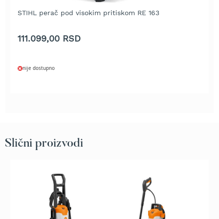
e
STIHL perač pod visokim pritiskom RE 163
z
a
t
111.099,00 RSD
r
a
v
nije dostupno
u
R
o
b
o
t
k
Slični proizvodi
o
s
i
l
i
c
e
z