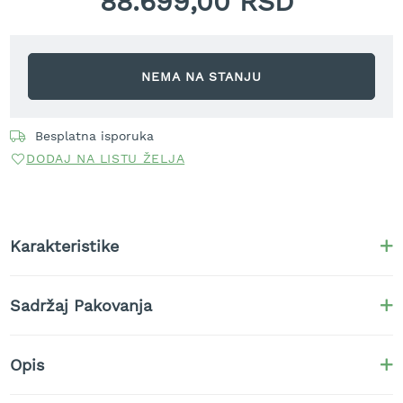
88.699,00 RSD
t
r
a
v
NEMA NA STANJU
u
K
o
Besplatna isporuka
s
DODAJ NA LISTU ŽELJA
i
l
i
c
e
Karakteristike
z
a
t
Sadržaj Pakovanja
r
a
v
u
Opis
n
a