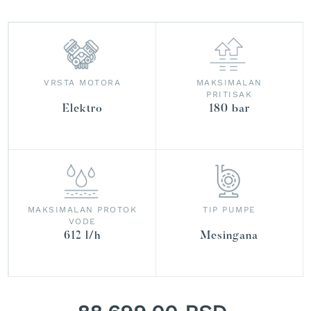
r
a
v
u
S
VRSTA MOTORA
MAKSIMALAN
a
PRITISAK
m
Elektro
180 bar
o
h
o
d
n
e
k
o
MAKSIMALAN PROTOK
TIP PUMPE
s
VODE
i
612 l/h
Mesingana
l
i
c
e
z
a