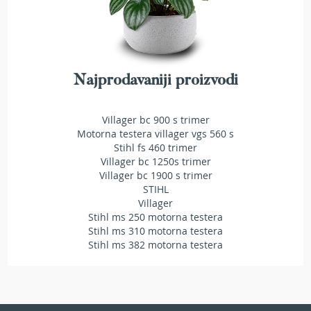
i
n
s
k
i
t
Najprodavaniji proizvodi
r
i
m
Villager bc 900 s trimer
e
Motorna testera villager vgs 560 s
r
i
Stihl fs 460 trimer
z
Villager bc 1250s trimer
a
Villager bc 1900 s trimer
t
STIHL
r
Villager
a
Stihl ms 250 motorna testera
v
Stihl ms 310 motorna testera
u
Stihl ms 382 motorna testera
E
l
e
k