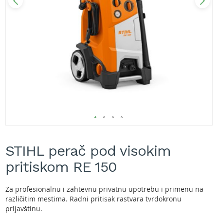
A
k
u
m
u
l
a
t
o
r
s
k
e
k
Skip
o
s
to
STIHL perač pod visokim
i
the
l
beginning
pritiskom RE 150
i
of
c
the
e
images
Za profesionalnu i zahtevnu privatnu upotrebu i primenu na
z
gallery
različitim mestima. Radni pritisak rastvara tvrdokronu
a
prljavštinu.
t