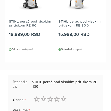
a
t
r
a
v
STIHL perač pod visokim
STIHL perač pod visokim
S
u
pritiskom RE 90
pritiskom RE 80 X
p
19.999,00 RSD
15.999,00 RSD
5
N
o
ž
e
Odmah dostupno!
Odmah dostupno!
v
i
z
a
k
o
Recenzije
STIHL perač pod visokim pritiskom RE
s
za:
150
i
l
i
Ocena
c
1
2
3
4
5
e
zvezdica
zvezdice
zvezdice
zvezdice
zvezdice
Vaše ime