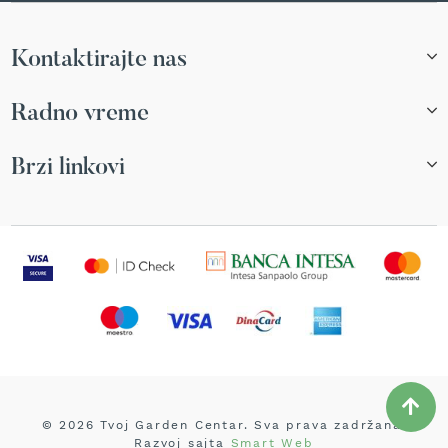
i
n
s
Kontaktirajte nas
k
i
t
Radno vreme
r
i
m
Brzi linkovi
e
r
i
z
a
t
r
a
v
u
E
l
e
© 2026 Tvoj Garden Centar. Sva prava zadržana.
k
Razvoj sajta
Smart Web