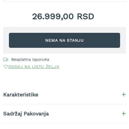
t
r
26.999,00 RSD
a
v
u
K
NEMA NA STANJU
o
s
i
Besplatna isporuka
l
i
DODAJ NA LISTU ŽELJA
c
e
z
a
t
Karakteristike
r
a
v
Sadržaj Pakovanja
u
n
a