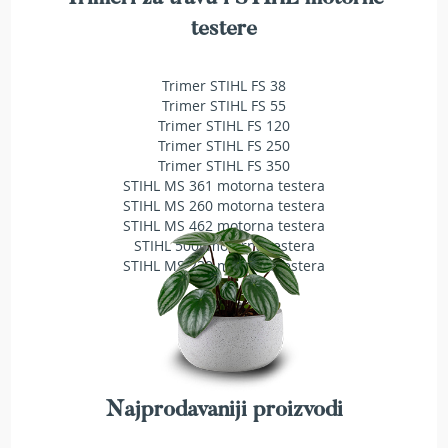
T
testere
r
i
m
Trimer STIHL FS 38
e
Trimer STIHL FS 55
r
i
Trimer STIHL FS 120
z
Trimer STIHL FS 250
a
Trimer STIHL FS 350
t
STIHL MS 361 motorna testera
r
STIHL MS 260 motorna testera
a
STIHL MS 462 motorna testera
v
STIHL 500i motorna testera
u
STIHL MS 230 motorna testera
A
k
u
m
u
l
a
Najprodavaniji proizvodi
t
o