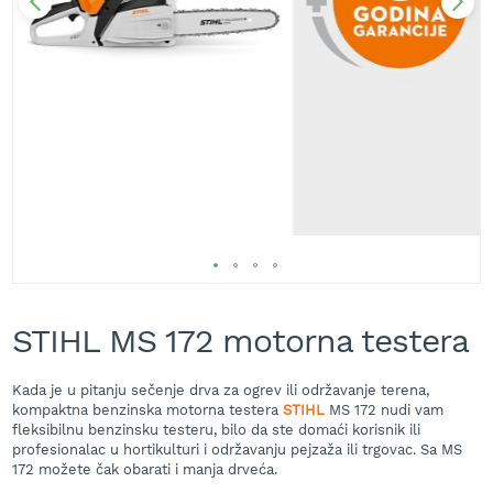
A
k
u
m
u
l
a
t
o
r
s
k
e
k
Skip
o
s
to
STIHL MS 172 motorna testera
i
the
l
beginning
i
of
Kada je u pitanju sečenje drva za ogrev ili održavanje terena,
c
the
kompaktna benzinska motorna testera
STIHL
MS 172 nudi vam
e
images
fleksibilnu benzinsku testeru, bilo da ste domaći korisnik ili
z
gallery
profesionalac u hortikulturi i održavanju pejzaža ili trgovac. Sa MS
a
172 možete čak obarati i manja drveća.
t