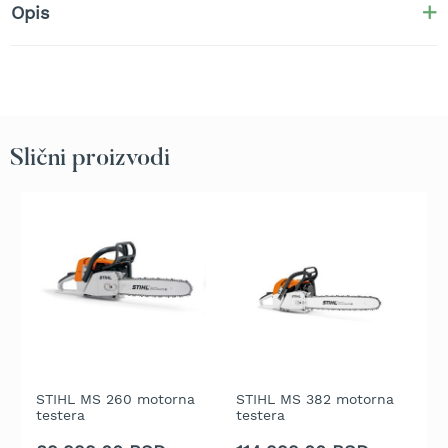
b
Opis
e
n
z
i
n
E
Slični proizvodi
l
e
k
t
r
i
č
n
e
k
o
s
i
STIHL MS 260 motorna
STIHL MS 382 motorna
S
l
testera
testera
t
i
c