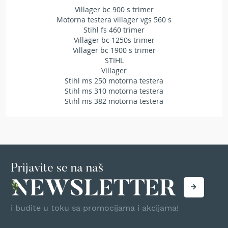
r
Villager bc 900 s trimer
s
Motorna testera villager vgs 560 s
k
Stihl fs 460 trimer
i
Villager bc 1250s trimer
t
Villager bc 1900 s trimer
r
STIHL
i
Villager
m
Stihl ms 250 motorna testera
e
Stihl ms 310 motorna testera
r
Stihl ms 382 motorna testera
i
z
a
t
r
a
v
Prijavite se na naš
u
B
e
i budite u toku sa promocijama i akcijama!
n
z