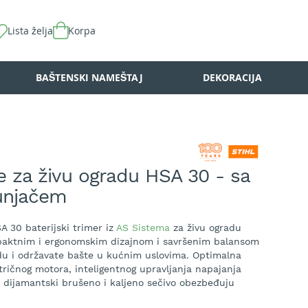
Lista želja
Korpa
BAŠTENSKI NAMEŠTAJ
DEKORACIJA
 za živu ogradu HSA 30 - sa
punjačem
SA 30 baterijski trimer iz
AS Sistema
za živu ogradu
paktnim i ergonomskim dizajnom i savršenim balansom
du i održavate bašte u kućnim uslovima. Optimalna
tričnog motora, inteligentnog upravljanja napajanja
o, dijamantski brušeno i kaljeno sečivo obezbeđuju
nja – posebno za mlade izdanke. Uređaj dolazi sa