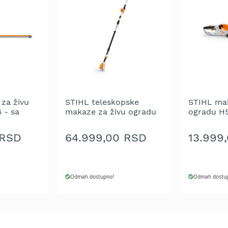
za živu
STIHL teleskopske
STIHL mak
 - sa
makaze za živu ogradu
ogradu HS
baterijom
HLA 86 - bez baterije i
baterije i
punjača
 RSD
64.999,00 RSD
13.999
Odmah dostupno!
Odmah dostu