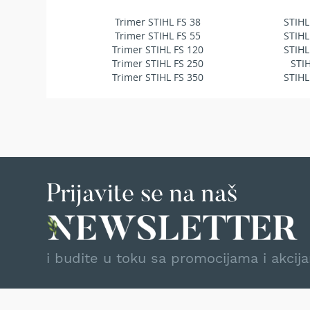
Traktor
Trimer STIHL FS 38
STIHL
kosačice
Trimer STIHL FS 55
STIHL
Prozračivači
Trimer STIHL FS 120
STIHL
trave
Trimer STIHL FS 250
STI
(Aeratori)
Trimer STIHL FS 350
STIHL
Električne
makaze
za
šišanje
trave
Perači
pod
Prijavite se na naš
pritiskom
Usisivači
za
mokro
i budite u toku sa promocijama i akcij
i
suvo
usisavanje