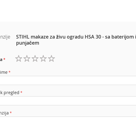
nzije
STIHL makaze za živu ogradu HSA 30 - sa baterijom 
punjačem
a
1
2
3
4
5
zvezdica
zvezdice
zvezdice
zvezdice
zvezdice
 ime
ak pregled
nzija