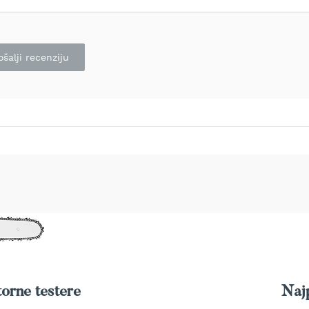
ošalji recenziju
orne testere
Najp