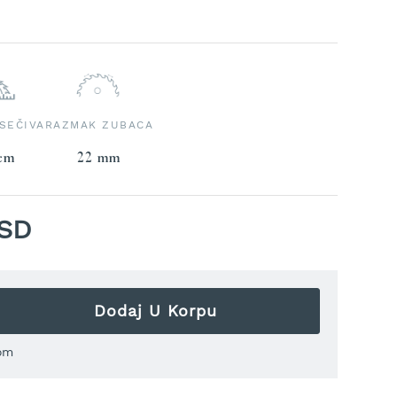
m AL 1.
SEČIVA
RAZMAK ZUBACA
cm
22 mm
RSD
Dodaj U Korpu
om