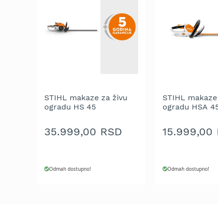
Aku
motorne
testere
Benzinske
motorne
testere
Električne
motorne
testere
STIHL makaze za živu
STIHL makaze 
ogradu HS 45
ogradu HSA 45
Teleskopske
integrisanom 
motorne
testere
35.999,00 RSD
15.999,00
Lanci
za
motornu
Odmah dostupno!
Odmah dostupno!
testeru
Mačevi
za
motornu
testeru