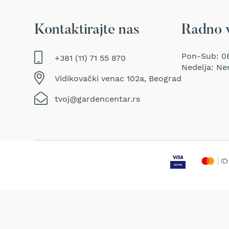
Duvači
i
usisavači
Kontaktirajte nas
Radno 
za
lišće
Pon-Sub: 08
Baterije
+381 (11) 71 55 870
Nedelja: Ne
i
punjači
Vidikovački venac 102a, Beograd
za
baštenske
tvoj@gardencentar.rs
mašine
Ulja
i
maziva
za
baštenske
mašine
Dodatna
oprema
BILJKE
Sobne