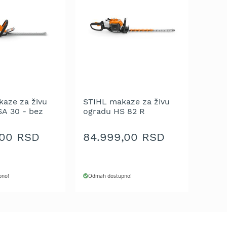
aze za živu
STIHL makaze za živu
A 30 - bez
ogradu HS 82 R
 punjača
,00 RSD
84.999,00 RSD
pno!
Odmah dostupno!