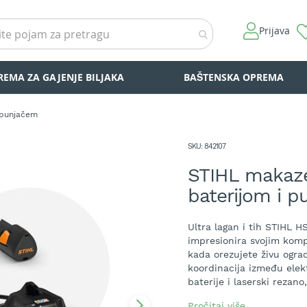
Prijava
REMA ZA GAJENJE BILJAKA
BAŠTENSKA OPREMA
 punjačem
SKU
842107
STIHL makaze
baterijom i 
Ultra lagan i tih STIHL H
impresionira svojim kom
kada orezujete živu ogra
koordinacija između elek
baterije i laserski rezan
snažne performanse seče
Pročitaj više