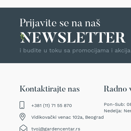
Traktor
kosačice
Prozračivači
Prijavite se na naš
trave
(Aeratori)
Električne
makaze
i budite u toku sa promocijama i akcij
za
šišanje
trave
Perači
pod
pritiskom
Kontaktirajte nas
Radno 
Usisivači
za
Pon-Sub: 08
mokro
+381 (11) 71 55 870
Nedelja: Ne
i
suvo
Vidikovački venac 102a, Beograd
usisavanje
tvoj@gardencentar.rs