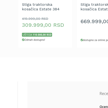
Aku
Stiga traktorska
Stiga traktors
motorne
kosačica Estate 384
kosačica Estat
testere
419.999,00 RSD
Benzinske
669.999,0
309.999,00 RSD
motorne
testere
110.000,00 RSD
UŠTEDA
Električne
Odmah dostupno!
dostupno za online p
motorne
testere
Teleskopske
motorne
testere
Lanci
za
motornu
testeru
Mačevi
Rece
za
motornu
Ocen
testeru