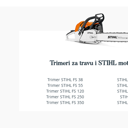
makaze
za
živu
ogradu
Baštenske
pumpe
za
vodu
Potapajuće
pumpe
za
Trimeri za travu i STIHL mot
čistu
vodu
Trimer STIHL FS 38
STIHL
Potapajuće
Trimer STIHL FS 55
STIHL
pumpe
Trimer STIHL FS 120
STIHL
za
Trimer STIHL FS 250
STI
prljavu
Trimer STIHL FS 350
STIHL
vodu
Pumpe
za
navodnjavanje