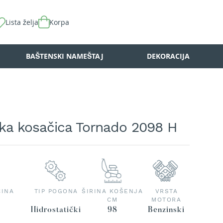
Lista želja
Korpa
BAŠTENSKI NAMEŠTAJ
DEKORACIJA
ska kosačica Tornado 2098 H
ČINA
TIP POGONA
ŠIRINA KOŠENJA
VRSTA
CM
MOTORA
Hidrostatički
98
Benzinski