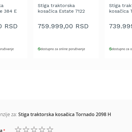
ka
Stiga traktorska
Stiga tra
e 384 E
kosačica Estate 7122
kosačica 
HWSY
HWSY
0 RSD
759.999,00 RSD
739.99
oručivanje
dostupno za online poručivanje
dostupno za o
nzije za:
Stiga traktorska kosačica Tornado 2098 H
a