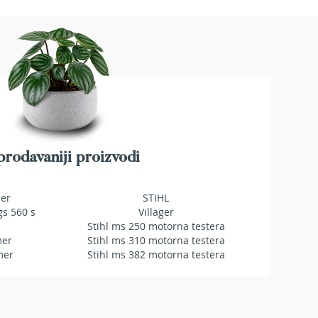
rodavaniji proizvodi
mer
STIHL
gs 560 s
Villager
Stihl ms 250 motorna testera
mer
Stihl ms 310 motorna testera
mer
Stihl ms 382 motorna testera