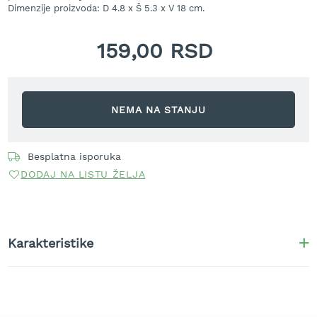
r
Dimenzije proizvoda: D 4.8 x Š 5.3 x V 18 cm.
a
v
159,00 RSD
u
S
a
m
NEMA NA STANJU
o
h
o
d
Besplatna isporuka
n
DODAJ NA LISTU ŽELJA
e
k
o
s
i
Karakteristike
l
i
c
e
z
a