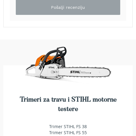
e
Pošalji recenziju
z
a
t
r
a
v
u
R
o
b
o
t
k
o
s
Trimeri za travu i STIHL motorne
i
testere
l
i
c
Trimer STIHL FS 38
e
z
Trimer STIHL FS 55