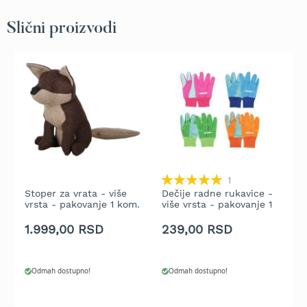
t
r
Slični proizvodi
a
v
u
K
o
s
i
l
i
c
Rating:
1
e
100%
Stoper za vrata - više
Dečije radne rukavice -
O
z
vrsta - pakovanje 1 kom.
više vrsta - pakovanje 1
a
kom.
t
1.999,00 RSD
239,00 RSD
1
r
a
v
u
Odmah dostupno!
Odmah dostupno!
n
a