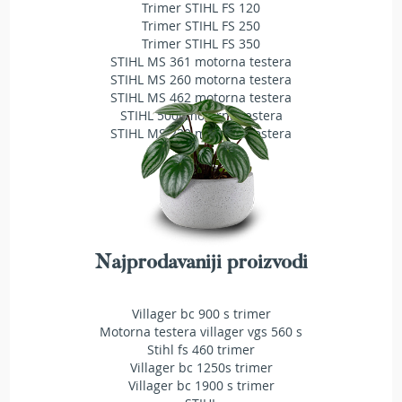
a
Trimer STIHL FS 120
t
Trimer STIHL FS 250
r
Trimer STIHL FS 350
a
STIHL MS 361 motorna testera
v
STIHL MS 260 motorna testera
u
STIHL MS 462 motorna testera
STIHL 500i motorna testera
N
STIHL MS 230 motorna testera
o
ž
e
v
i
z
a
Najprodavaniji proizvodi
k
o
s
Villager bc 900 s trimer
i
Motorna testera villager vgs 560 s
l
i
Stihl fs 460 trimer
c
Villager bc 1250s trimer
e
Villager bc 1900 s trimer