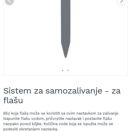
A
k
u
m
u
l
a
t
o
r
s
k
e
k
Skip
o
s
to
Sistem za samozalivanje - za
i
the
l
beginning
flašu
i
of
c
the
e
images
Bilo koja flaša može se koristiti sa ovim nastavkom za zalivanje.
z
gallery
Napunite flašu vodom, pričvrstite nastavak i postavite flašu
a
naopako pored biljke. Količina vode koja se ispušta može se
t
podesiti okretanjem nastavka.