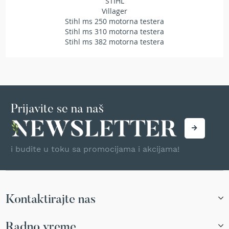
STIHL
T
Villager
r
Stihl ms 250 motorna testera
i
Stihl ms 310 motorna testera
m
Stihl ms 382 motorna testera
e
r
i
z
a
t
r
Prijavite se na naš
a
v
u
A
i budite u toku sa promocijama i akcijama!
k
u
m
u
l
Kontaktirajte nas
a
t
Radno vreme
o