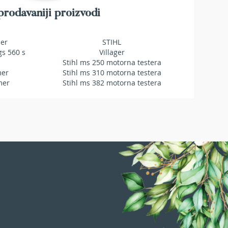
rodavaniji proizvodi
mer
STIHL
gs 560 s
Villager
Stihl ms 250 motorna testera
mer
Stihl ms 310 motorna testera
mer
Stihl ms 382 motorna testera