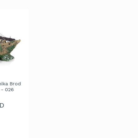
ika Brod
 - 026
SD