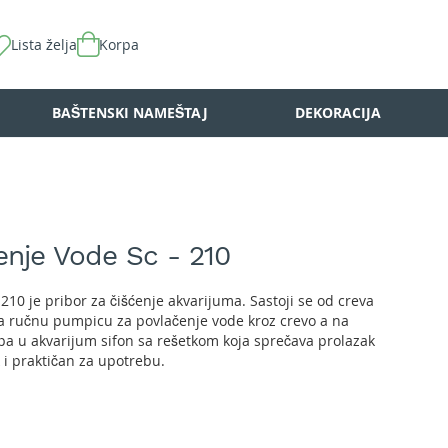
Lista želja
Korpa
BAŠTENSKI NAMEŠTAJ
DEKORACIJA
enje Vode Sc - 210
10 je pribor za čišćenje akvarijuma. Sastoji se od creva
ma ručnu pumpicu za povlačenje vode kroz crevo a na
pa u akvarijum sifon sa rešetkom koja sprečava prolazak
k i praktičan za upotrebu.