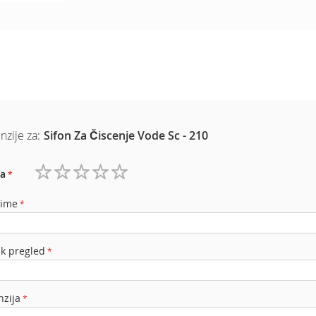
nzije za:
Sifon Za Čiscenje Vode Sc - 210
a
1
2
3
4
5
zvezdica
zvezdice
zvezdice
zvezdice
zvezdice
 ime
ak pregled
nzija