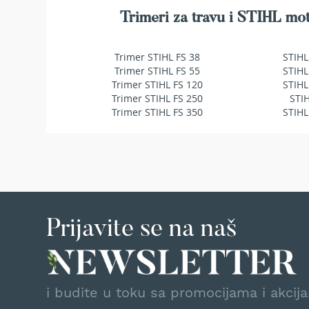
makaze
Trimeri za travu i STIHL mot
za
živu
ogradu
Trimer STIHL FS 38
STIHL
Baštenske
Trimer STIHL FS 55
STIHL
pumpe
Trimer STIHL FS 120
STIHL
za
Trimer STIHL FS 250
STI
vodu
Trimer STIHL FS 350
STIHL
Potapajuće
pumpe
za
čistu
vodu
Potapajuće
pumpe
Prijavite se na naš
za
prljavu
vodu
Pumpe
za
i budite u toku sa promocijama i akcij
navodnjavanje