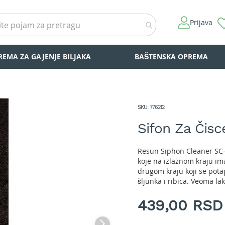
Prijava
REMA ZA GAJENJE BILJAKA
BAŠTENSKA OPREMA
SKU
776212
Sifon Za Čisc
Resun Siphon Cleaner SC-2
koje na izlaznom kraju i
drugom kraju koji se pota
šljunka i ribica. Veoma la
439,00 RSD