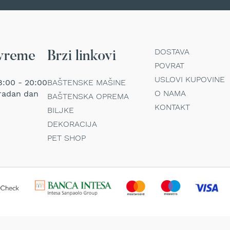
DOSTAVA
vreme
Brzi linkovi
POVRAT
USLOVI KUPOVINE
:00 - 20:00
BAŠTENSKE MAŠINE
O NAMA
radan dan
BAŠTENSKA OPREMA
KONTAKT
BILJKE
DEKORACIJA
PET SHOP