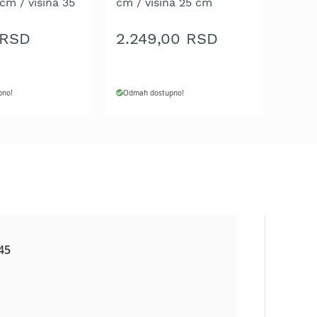
 cm / visina 35
cm / visina 25 cm
 RSD
2.249,00 RSD
pno!
Odmah dostupno!
 45