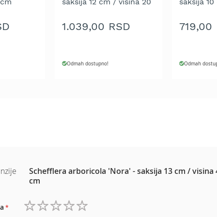
 cm
saksija 12 cm / visina 20
saksija 10
cm
cm
SD
1.039,00 RSD
719,00
Odmah dostupno!
Odmah dostu
nzije
Schefflera arboricola 'Nora' - saksija 13 cm / visina
cm
a
1
2
3
4
5