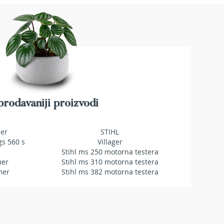
rodavaniji proizvodi
mer
STIHL
gs 560 s
Villager
Stihl ms 250 motorna testera
mer
Stihl ms 310 motorna testera
mer
Stihl ms 382 motorna testera