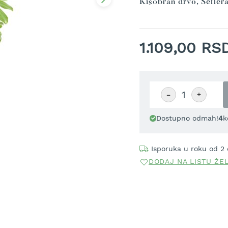
Kišobran drvo, Šefler
1.109,00 RS
−
+
Dostupno odmah!
4
k
Isporuka u roku od 2
DODAJ NA LISTU ŽE