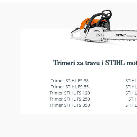
Traktor
kosačice
Prozračivači
trave
(Aeratori)
Električne
makaze
za
šišanje
Trimeri za travu i STIHL mot
trave
Perači
Trimer STIHL FS 38
STIHL
pod
Trimer STIHL FS 55
STIHL
pritiskom
Trimer STIHL FS 120
STIHL
Usisivači
Trimer STIHL FS 250
STI
za
Trimer STIHL FS 350
STIHL
mokro
i
suvo
usisavanje