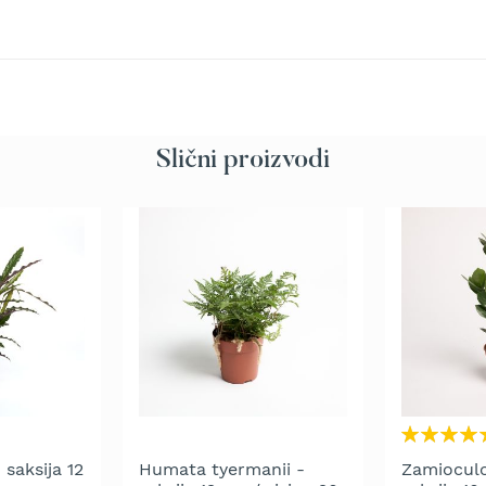
Slični proizvodi
Rating:
100%
 saksija 12
Humata tyermanii -
Zamioculc