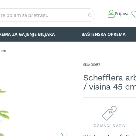
Prijava
REMA ZA GAJENJE BILJAKA
BAŠTENSKA OPREMA
5 cm
SKU
200187
Schefflera arb
/ visina 45 c
DOMAĆI NAZIV