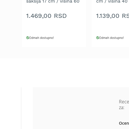
saksija 17 cm / visina 60
cm / visina 40
cm
Makaze
za
1.469,00 RSD
1.139,00 R
živu
ogradu
Akumulatorske
makaze
Odmah dostupno!
Odmah dostupno!
za
živu
ogradu
Motorne
makaze
za
živu
ogradu
Električne
makaze
Rece
za
za:
živu
ogradu
Ocen
Teleskopske