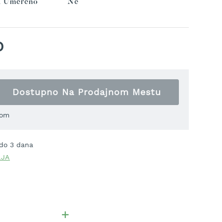
a
Umereno
Ne
D
Dostupno Na Prodajnom Mestu
om
 do 3 dana
LJA