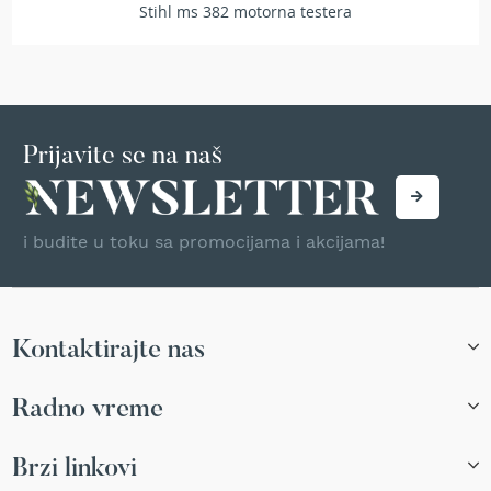
Stihl ms 382 motorna testera
r
s
k
i
t
r
i
Prijavite se na naš
m
e
r
i
i budite u toku sa promocijama i akcijama!
z
a
t
r
a
v
Kontaktirajte nas
u
Radno vreme
B
e
n
Brzi linkovi
z