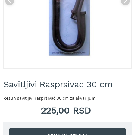
A
k
u
m
u
l
a
t
o
r
s
k
e
Skip
k
to
o
Savitljivi Rasprsivac 30 cm
the
s
beginning
i
of
l
Resun savitljivi raspršivač 30 cm za akvarijum
the
i
images
225,00 RSD
c
gallery
e
z
a
t