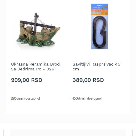
b
e
n
z
i
n
E
l
e
k
Ukrasna Keramika Brod
Savitljivi Rasprsivac 45
t
Sa Jedrima Po - 026
cm
r
i
909,00 RSD
389,00 RSD
č
n
e
Odmah dostupno!
Odmah dostupno!
k
o
s
i
l
i
c