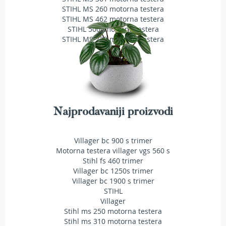
T
STIHL MS 260 motorna testera
r
STIHL MS 462 motorna testera
i
STIHL 500i motorna testera
m
STIHL MS 230 motorna testera
e
r
i
z
a
t
r
a
Najprodavaniji proizvodi
v
u
Villager bc 900 s trimer
A
Motorna testera villager vgs 560 s
k
Stihl fs 460 trimer
u
Villager bc 1250s trimer
m
Villager bc 1900 s trimer
u
STIHL
l
Villager
a
Stihl ms 250 motorna testera
t
Stihl ms 310 motorna testera
o