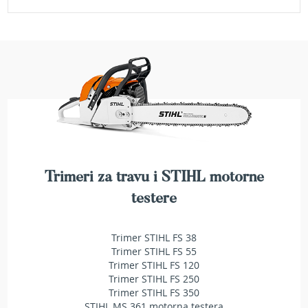
a
t
r
a
v
u
N
o
ž
e
v
i
z
Trimeri za travu i STIHL motorne
a
testere
k
o
s
Trimer STIHL FS 38
i
Trimer STIHL FS 55
l
Trimer STIHL FS 120
i
Trimer STIHL FS 250
c
Trimer STIHL FS 350
e
STIHL MS 361 motorna testera