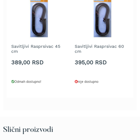
t
r
a
v
u
K
Savitljivi Rasprsivac 45
Savitljivi Rasprsivac 60
o
cm
cm
s
i
389,00 RSD
395,00 RSD
l
i
c
Odmah dostupno!
nije dostupno
e
z
a
t
r
a
v
u
Slični proizvodi
n
a