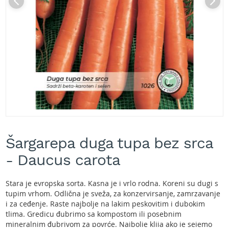
A
k
u
m
u
l
a
t
o
r
s
k
e
Skip
k
to
o
Šargarepa duga tupa bez srca
the
s
beginning
- Daucus carota
i
of
l
the
i
images
Stara je evropska sorta. Kasna je i vrlo rodna. Koreni su dugi s
c
gallery
tupim vrhom. Odlična je sveža, za konzervirsanje, zamrzavanje
e
i za ceđenje. Raste najbolje na lakim peskovitim i dubokim
z
tlima. Gredicu đubrimo sa kompostom ili posebnim
a
t
mineralnim đubrivom za povrće. Najbolje klija ako je sejemo