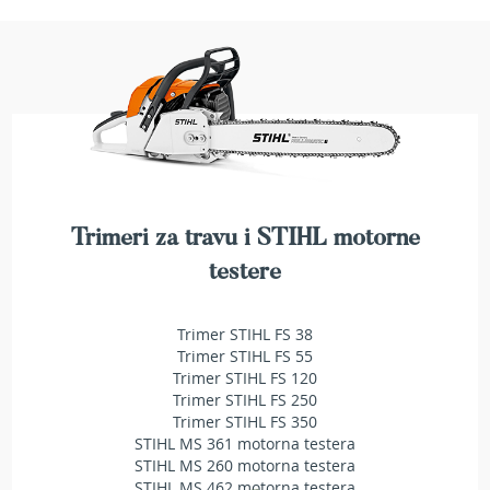
a
t
r
a
v
u
N
o
ž
e
Trimeri za travu i STIHL motorne
v
i
testere
z
a
k
Trimer STIHL FS 38
o
Trimer STIHL FS 55
s
Trimer STIHL FS 120
i
Trimer STIHL FS 250
l
Trimer STIHL FS 350
i
STIHL MS 361 motorna testera
c
STIHL MS 260 motorna testera
e
STIHL MS 462 motorna testera