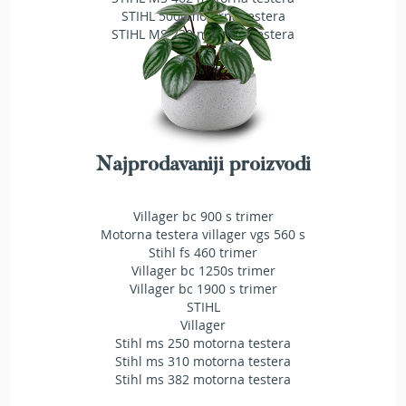
T
STIHL 500i motorna testera
r
STIHL MS 230 motorna testera
i
m
e
r
i
z
a
t
Najprodavaniji proizvodi
r
a
v
Villager bc 900 s trimer
u
Motorna testera villager vgs 560 s
Stihl fs 460 trimer
A
Villager bc 1250s trimer
k
Villager bc 1900 s trimer
u
STIHL
m
Villager
u
Stihl ms 250 motorna testera
l
Stihl ms 310 motorna testera
a
Stihl ms 382 motorna testera
t
o