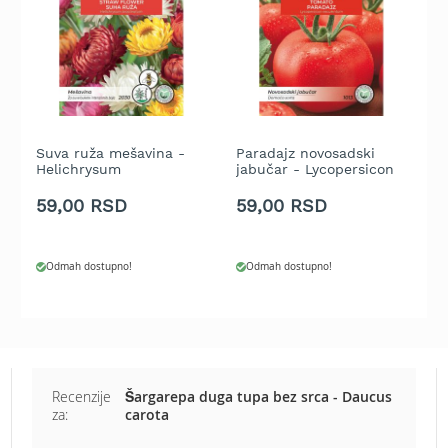
b
e
n
z
i
n
E
Suva ruža mešavina -
Paradajz novosadski
F
l
Helichrysum
jabučar - Lycopersicon
C
e
bracteatum
esculentum
k
59,00 RSD
59,00 RSD
5
t
r
i
Odmah dostupno!
Odmah dostupno!
č
n
e
k
o
s
i
Recenzije
Šargarepa duga tupa bez srca - Daucus
l
za:
carota
i
c