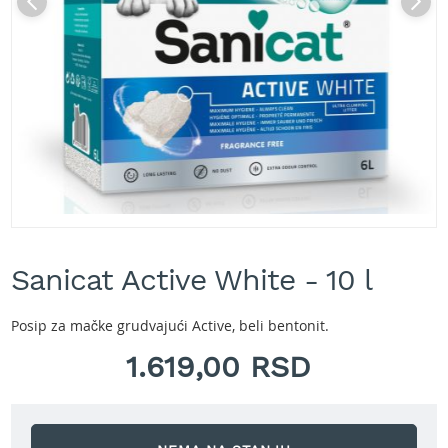
A
k
u
m
u
l
a
t
o
r
s
k
e
Skip
k
to
o
Sanicat Active White - 10 l
the
s
beginning
i
of
l
Posip za mačke grudvajući Active, beli bentonit.
the
i
images
1.619,00 RSD
c
gallery
e
z
a
t