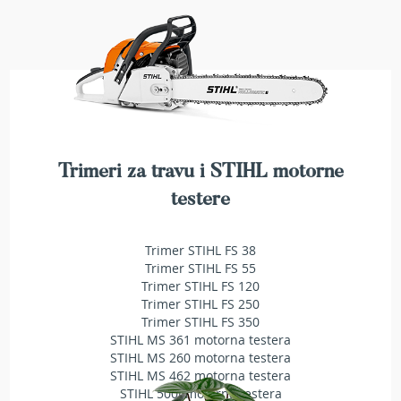
b
e
n
z
i
n
E
l
e
Trimeri za travu i STIHL motorne
k
t
testere
r
i
č
Trimer STIHL FS 38
n
Trimer STIHL FS 55
e
Trimer STIHL FS 120
k
Trimer STIHL FS 250
o
Trimer STIHL FS 350
s
STIHL MS 361 motorna testera
i
STIHL MS 260 motorna testera
l
STIHL MS 462 motorna testera
i
STIHL 500i motorna testera
c