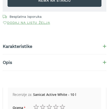
NEMA NA STANJU
r
a
v
u
Besplatna isporuka
DODAJ NA LISTU ŽELJA
S
a
m
o
h
Karakteristike
o
d
n
Opis
e
k
o
s
i
l
i
Recenzije za:
Sanicat Active White - 10 l
c
e
z
Ocena
a