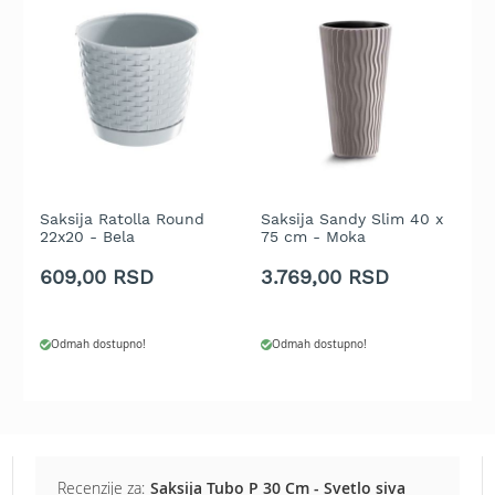
b
e
n
z
i
n
E
l
e
k
Saksija Ratolla Round
Saksija Sandy Slim 40 x
P
22x20 - Bela
75 cm - Moka
7
t
r
609,00 RSD
3.769,00 RSD
1
i
č
n
e
Odmah dostupno!
Odmah dostupno!
k
o
s
i
l
i
Recenzije za:
Saksija Tubo P 30 Cm - Svetlo siva
c