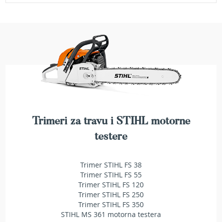
a
t
r
a
v
u
N
o
ž
e
v
i
Trimeri za travu i STIHL motorne
z
a
testere
k
o
s
Trimer STIHL FS 38
i
Trimer STIHL FS 55
l
Trimer STIHL FS 120
i
Trimer STIHL FS 250
c
Trimer STIHL FS 350
e
STIHL MS 361 motorna testera