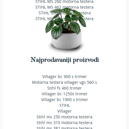
STIHL MS 260 motorna testera
T
STIHL MS 462 motorna testera
r
STIHL 500i motorna testera
i
STIHL MS 230 motorna testera
m
e
r
i
z
a
t
r
Najprodavaniji proizvodi
a
v
u
Villager bc 900 s trimer
Motorna testera villager vgs 560 s
A
Stihl fs 460 trimer
k
Villager bc 1250s trimer
u
Villager bc 1900 s trimer
m
STIHL
u
l
Villager
a
Stihl ms 250 motorna testera
t
Stihl ms 310 motorna testera
o
Stihl ms 382 motorna testera