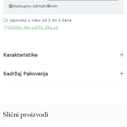
t
Dostupno odmah!
5
kom
r
a
Isporuka u roku od 2 do 3 dana
v
u
DODAJ NA LISTU ŽELJA
K
o
s
i
Karakteristike
l
i
c
Sadržaj Pakovanja
e
z
a
t
r
a
v
u
Slični proizvodi
n
a