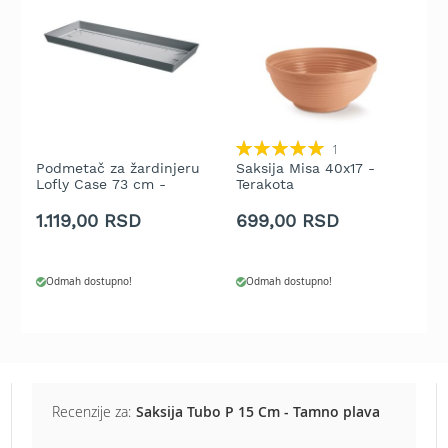
b
e
n
z
i
n
E
Rating:
1
l
100%
Podmetač za žardinjeru
Saksija Misa 40x17 -
S
e
Lofly Case 73 cm -
Terakota
A
k
Kameno siva
t
1.119,00 RSD
699,00 RSD
3
r
i
č
Odmah dostupno!
Odmah dostupno!
n
e
k
o
s
i
l
Recenzije za:
Saksija Tubo P 15 Cm - Tamno plava
i
c