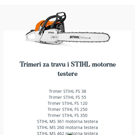
a
t
r
a
v
u
N
o
ž
e
Trimeri za travu i STIHL motorne
v
i
testere
z
a
k
Trimer STIHL FS 38
o
Trimer STIHL FS 55
s
Trimer STIHL FS 120
i
Trimer STIHL FS 250
l
Trimer STIHL FS 350
i
STIHL MS 361 motorna testera
c
STIHL MS 260 motorna testera
e
STIHL MS 462 motorna testera