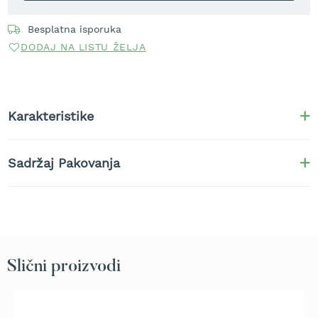
t
r
Besplatna isporuka
a
DODAJ NA LISTU ŽELJA
v
u
K
o
Karakteristike
s
i
l
i
Sadržaj Pakovanja
c
e
z
a
t
r
a
Slični proizvodi
v
u
n
a