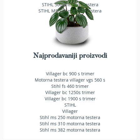
STIHL 500i motorna testera
T
STIHL MS 230 motorna testera
r
i
m
e
r
i
z
a
Najprodavaniji proizvodi
t
r
a
v
Villager bc 900 s trimer
u
Motorna testera villager vgs 560 s
Stihl fs 460 trimer
A
Villager bc 1250s trimer
k
Villager bc 1900 s trimer
u
STIHL
m
Villager
u
Stihl ms 250 motorna testera
l
Stihl ms 310 motorna testera
a
Stihl ms 382 motorna testera
t
o