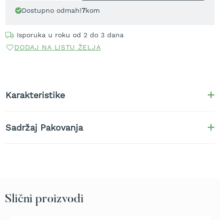
t
Dostupno odmah!
7
kom
r
a
Isporuka u roku od 2 do 3 dana
v
u
DODAJ NA LISTU ŽELJA
K
o
s
i
Karakteristike
l
i
c
Sadržaj Pakovanja
e
z
a
t
r
a
v
u
Slični proizvodi
n
a