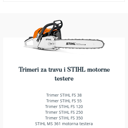
a
t
r
a
v
u
N
o
ž
e
v
i
Trimeri za travu i STIHL motorne
z
a
testere
k
o
s
Trimer STIHL FS 38
i
Trimer STIHL FS 55
l
Trimer STIHL FS 120
i
Trimer STIHL FS 250
c
Trimer STIHL FS 350
e
STIHL MS 361 motorna testera