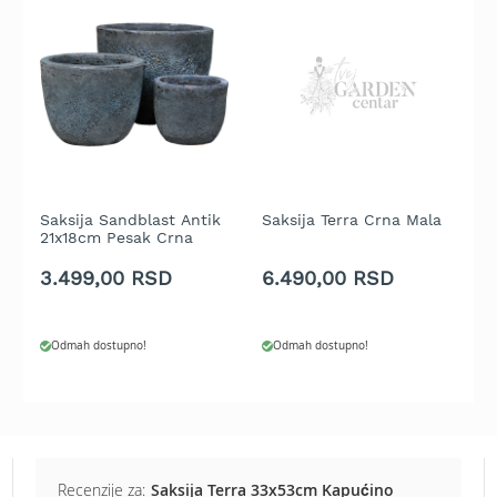
b
e
n
z
i
n
E
l
e
k
Saksija Sandblast Antik
Saksija Terra Crna Mala
S
21x18cm Pesak Crna
3
t
r
3.499,00 RSD
6.490,00 RSD
9
i
č
n
e
Odmah dostupno!
Odmah dostupno!
k
o
s
i
l
i
Recenzije za:
Saksija Terra 33x53cm Kapućino
c