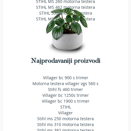
STIHL MS 260 motorna testera
T
STIHL MS 462 motorna testera
r
STIHL 500i motorna testera
i
STIHL MS 230 motorna testera
m
e
r
i
z
a
t
r
Najprodavaniji proizvodi
a
v
u
Villager bc 900 s trimer
Motorna testera villager vgs 560 s
A
Stihl fs 460 trimer
k
Villager bc 1250s trimer
u
Villager bc 1900 s trimer
m
STIHL
u
l
Villager
a
Stihl ms 250 motorna testera
t
Stihl ms 310 motorna testera
o
Stihl ms 382 motorna testera