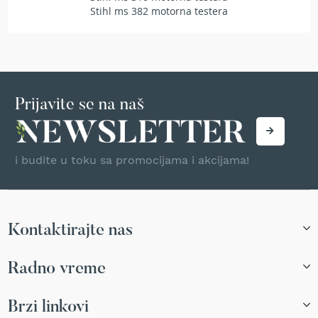
r
Stihl ms 382 motorna testera
s
k
i
t
r
i
Prijavite se na naš
m
e
r
i
z
i budite u toku sa promocijama i akcijama!
a
t
r
a
v
Kontaktirajte nas
u
B
Radno vreme
e
n
Brzi linkovi
z