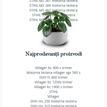
STIHL MS 361 motorna testera
T
STIHL MS 260 motorna testera
r
STIHL MS 462 motorna testera
i
STIHL 500i motorna testera
m
STIHL MS 230 motorna testera
e
r
i
z
a
t
r
a
Najprodavaniji proizvodi
v
u
Villager bc 900 s trimer
A
Motorna testera villager vgs 560 s
k
Stihl fs 460 trimer
u
Villager bc 1250s trimer
m
Villager bc 1900 s trimer
u
STIHL
l
Villager
a
t
Stihl ms 250 motorna testera
o
Stihl ms 310 motorna testera