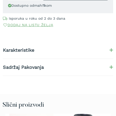
t
Dostupno odmah!
1
kom
r
a
Isporuka u roku od 2 do 3 dana
v
u
DODAJ NA LISTU ŽELJA
K
o
s
i
Karakteristike
l
i
c
Sadržaj Pakovanja
e
z
a
t
r
a
v
u
Slični proizvodi
n
a