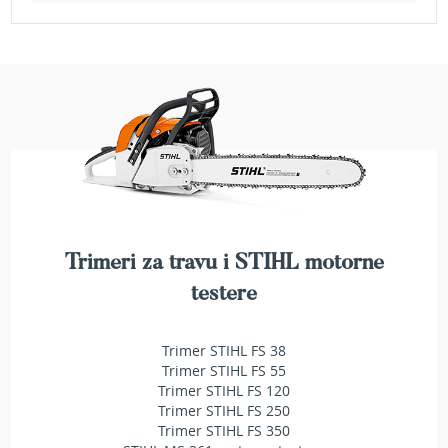
a
t
r
a
v
u
N
o
ž
e
v
i
z
Trimeri za travu i STIHL motorne
a
testere
k
o
s
Trimer STIHL FS 38
i
l
Trimer STIHL FS 55
i
Trimer STIHL FS 120
c
Trimer STIHL FS 250
e
Trimer STIHL FS 350