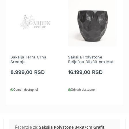
b
e
n
z
i
n
E
l
e
k
Saksija Terra Crna
Saksija Polystone
S
Srednja
Reljefna 39x39 cm Mat
R
t
Crna
r
8.999,00 RSD
16.199,00 RSD
2
i
č
n
e
Odmah dostupno!
Odmah dostupno!
k
o
s
i
l
i
Recenzije za:
Saksija Polystone 34x97cm Grafit
c