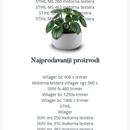
STIHL MS 260 motorna testera
T
STIHL MS 462 motorna testera
r
STIHL 500i motorna testera
i
STIHL MS 230 motorna testera
m
e
r
i
z
a
t
r
Najprodavaniji proizvodi
a
v
u
Villager bc 900 s trimer
Motorna testera villager vgs 560 s
A
Stihl fs 460 trimer
k
Villager bc 1250s trimer
u
Villager bc 1900 s trimer
m
STIHL
u
l
Villager
a
Stihl ms 250 motorna testera
t
Stihl ms 310 motorna testera
o
Stihl ms 382 motorna testera