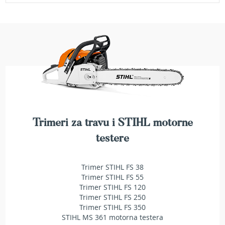
a
t
r
a
v
u
N
o
ž
e
v
i
Trimeri za travu i STIHL motorne
z
a
testere
k
o
s
Trimer STIHL FS 38
i
Trimer STIHL FS 55
l
Trimer STIHL FS 120
i
Trimer STIHL FS 250
c
Trimer STIHL FS 350
e
STIHL MS 361 motorna testera