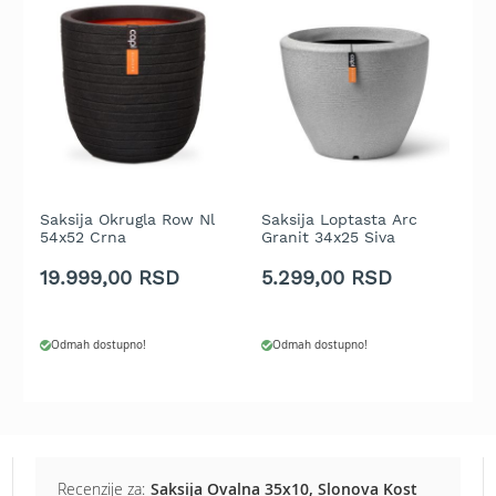
b
e
n
z
i
n
E
l
e
k
Saksija Okrugla Row Nl
Saksija Loptasta Arc
S
54x52 Crna
Granit 34x25 Siva
T
t
r
19.999,00 RSD
5.299,00 RSD
9
i
č
n
e
Odmah dostupno!
Odmah dostupno!
k
o
s
i
l
i
Recenzije za:
Saksija Ovalna 35x10, Slonova Kost
c