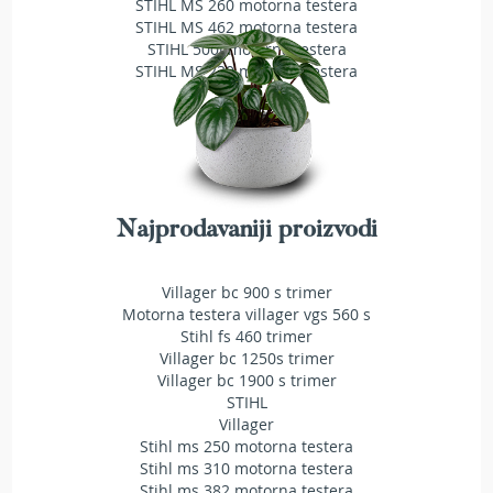
STIHL MS 260 motorna testera
T
STIHL MS 462 motorna testera
r
STIHL 500i motorna testera
i
STIHL MS 230 motorna testera
m
e
r
i
z
a
t
r
Najprodavaniji proizvodi
a
v
u
Villager bc 900 s trimer
Motorna testera villager vgs 560 s
A
Stihl fs 460 trimer
k
Villager bc 1250s trimer
u
Villager bc 1900 s trimer
m
STIHL
u
l
Villager
a
Stihl ms 250 motorna testera
t
Stihl ms 310 motorna testera
o
Stihl ms 382 motorna testera