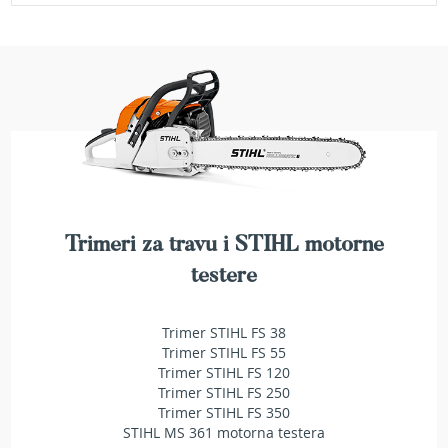
a
t
r
a
v
u
N
o
ž
e
v
i
Trimeri za travu i STIHL motorne
z
a
testere
k
o
s
Trimer STIHL FS 38
i
Trimer STIHL FS 55
l
Trimer STIHL FS 120
i
Trimer STIHL FS 250
c
Trimer STIHL FS 350
e
STIHL MS 361 motorna testera