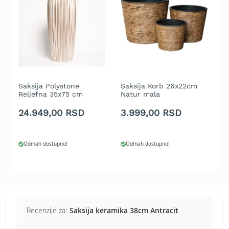
b
e
n
z
i
n
E
l
Saksija Polystone
Saksija Korb 26x22cm
S
e
Reljefna 35x75 cm
Natur mala
3
k
Bronzana
t
24.949,00 RSD
3.999,00 RSD
7
r
i
č
Odmah dostupno!
Odmah dostupno!
n
e
k
o
s
i
l
Recenzije za:
Saksija keramika 38cm Antracit
i
c