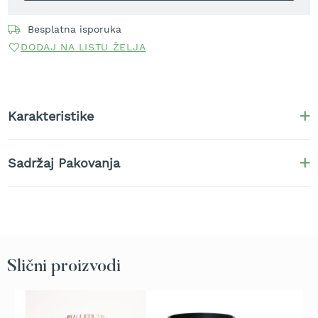
t
r
Besplatna isporuka
a
DODAJ NA LISTU ŽELJA
v
u
K
o
Karakteristike
s
i
l
i
Sadržaj Pakovanja
c
e
z
a
t
r
a
Slični proizvodi
v
u
n
a