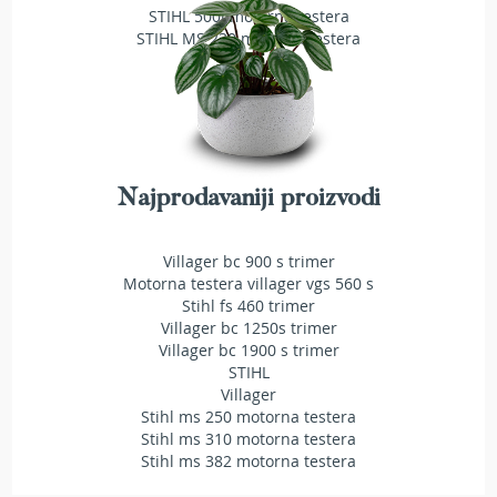
STIHL 500i motorna testera
T
STIHL MS 230 motorna testera
r
i
m
e
r
i
z
a
Najprodavaniji proizvodi
t
r
a
v
Villager bc 900 s trimer
u
Motorna testera villager vgs 560 s
Stihl fs 460 trimer
A
Villager bc 1250s trimer
k
Villager bc 1900 s trimer
u
STIHL
m
Villager
u
Stihl ms 250 motorna testera
l
Stihl ms 310 motorna testera
a
Stihl ms 382 motorna testera
t
o