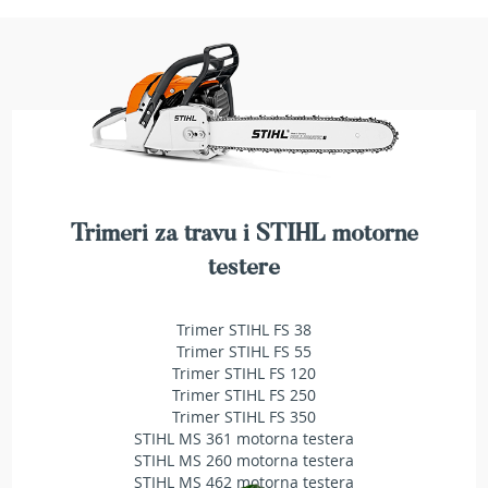
a
t
r
a
v
u
N
o
ž
e
Trimeri za travu i STIHL motorne
v
i
testere
z
a
k
Trimer STIHL FS 38
o
Trimer STIHL FS 55
s
Trimer STIHL FS 120
i
Trimer STIHL FS 250
l
Trimer STIHL FS 350
i
STIHL MS 361 motorna testera
c
STIHL MS 260 motorna testera
e
STIHL MS 462 motorna testera