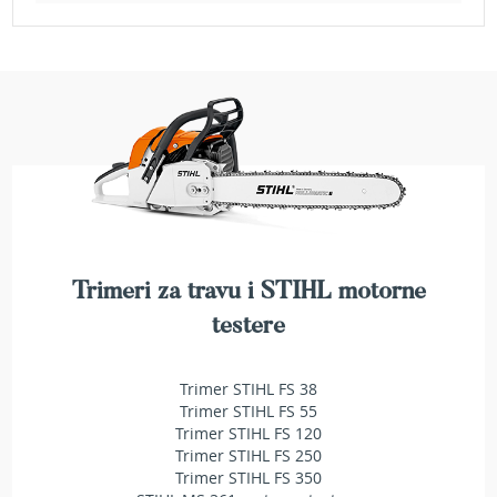
a
t
r
a
v
u
N
o
ž
e
v
i
z
Trimeri za travu i STIHL motorne
a
testere
k
o
s
Trimer STIHL FS 38
i
l
Trimer STIHL FS 55
i
Trimer STIHL FS 120
c
Trimer STIHL FS 250
e
Trimer STIHL FS 350