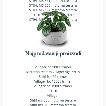
STIHL MS 361 motorna testera
T
STIHL MS 260 motorna testera
r
STIHL MS 462 motorna testera
i
STIHL 500i motorna testera
m
STIHL MS 230 motorna testera
e
r
i
z
a
t
r
a
Najprodavaniji proizvodi
v
u
Villager bc 900 s trimer
A
Motorna testera villager vgs 560 s
k
Stihl fs 460 trimer
u
Villager bc 1250s trimer
m
Villager bc 1900 s trimer
u
STIHL
l
Villager
a
t
Stihl ms 250 motorna testera
o
Stihl ms 310 motorna testera