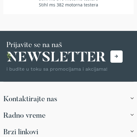
r
Stihl ms 382 motorna testera
s
k
i
t
r
i
Prijavite se na naš
m
e
r
i
z
i budite u toku sa promocijama i akcijama!
a
t
r
a
v
Kontaktirajte nas
u
B
Radno vreme
e
n
Brzi linkovi
z