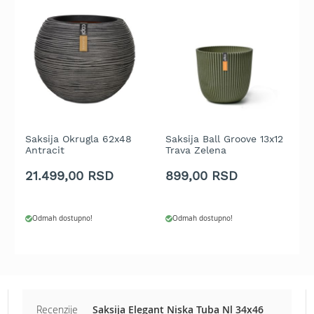
b
e
n
z
i
n
E
l
e
k
Saksija Okrugla 62x48
Saksija Ball Groove 13x12
S
Antracit
Trava Zelena
1
t
r
21.499,00 RSD
899,00 RSD
1
i
č
n
e
Odmah dostupno!
Odmah dostupno!
k
o
s
i
l
i
Recenzije
Saksija Elegant Niska Tuba Nl 34x46
c