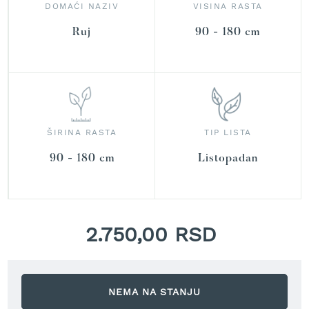
r
DOMAĆI NAZIV
VISINA RASTA
a
v
Ruj
90 - 180 cm
u
S
a
m
o
h
ŠIRINA RASTA
TIP LISTA
o
d
90 - 180 cm
Listopadan
n
e
k
o
s
2.750,00 RSD
i
l
i
c
e
NEMA NA STANJU
z
a