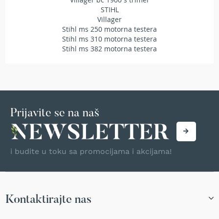
r
STIHL
s
Villager
k
Stihl ms 250 motorna testera
i
Stihl ms 310 motorna testera
t
Stihl ms 382 motorna testera
r
i
m
e
r
i
z
Prijavite se na naš
a
t
r
a
i budite u toku sa promocijama i akcijama!
v
u
B
e
Kontaktirajte nas
n
z