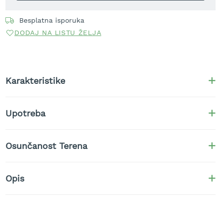
t
r
Besplatna isporuka
a
DODAJ NA LISTU ŽELJA
v
u
K
o
Karakteristike
s
i
l
i
Upotreba
c
e
z
Osunčanost Terena
a
t
r
Opis
a
v
u
n
a