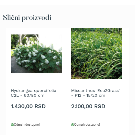
b
e
n
Slični proizvodi
z
i
n
E
l
e
k
t
r
i
č
n
Hydrangea quercifolia -
Miscanthus 'Eco2Grass'
O
e
C2L - 60/80 cm
- P12 - 15/20 cm
b
k
2
1.430,00 RSD
2.100,00 RSD
4
o
s
i
l
Odmah dostupno!
Odmah dostupno!
i
c