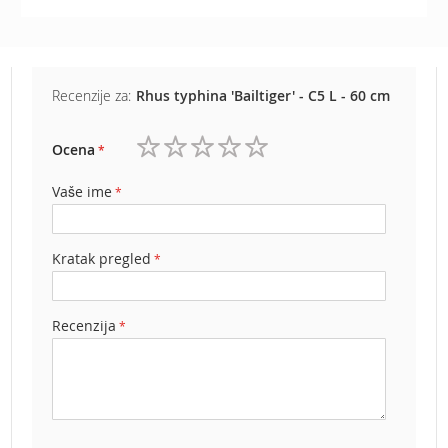
e
z
a
t
r
Recenzije za:
Rhus typhina 'Bailtiger' - C5 L - 60 cm
a
v
Ocena
u
1
2
3
4
5
zvezdica
zvezdice
zvezdice
zvezdice
zvezdice
R
Vaše ime
o
b
o
Kratak pregled
t
k
o
s
Recenzija
i
l
i
c
e
z