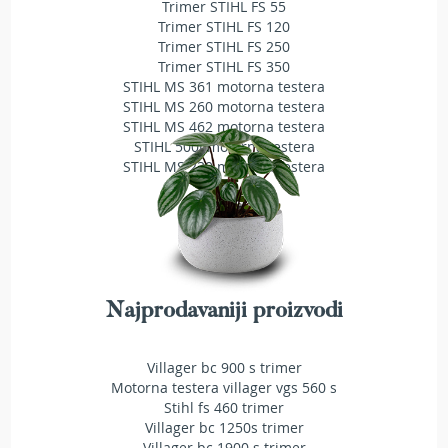
Trimer STIHL FS 55
T
Trimer STIHL FS 120
r
Trimer STIHL FS 250
i
Trimer STIHL FS 350
m
STIHL MS 361 motorna testera
e
STIHL MS 260 motorna testera
r
i
STIHL MS 462 motorna testera
z
STIHL 500i motorna testera
a
STIHL MS 230 motorna testera
t
r
a
v
u
A
k
Najprodavaniji proizvodi
u
m
u
Villager bc 900 s trimer
l
Motorna testera villager vgs 560 s
a
Stihl fs 460 trimer
t
Villager bc 1250s trimer
o
Villager bc 1900 s trimer