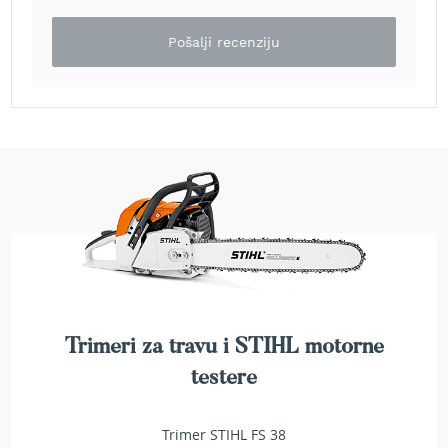
a
t
Pošalji recenziju
r
a
v
u
N
o
ž
e
v
i
z
a
k
o
s
Trimeri za travu i STIHL motorne
i
l
testere
i
c
e
Trimer STIHL FS 38