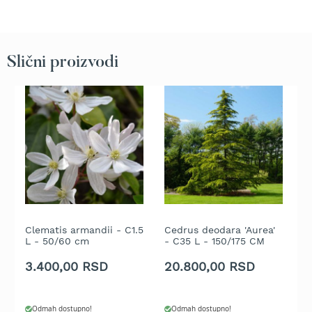
b
e
n
z
i
Slični proizvodi
n
E
l
e
k
t
r
i
č
n
e
Clematis armandii - C1.5
Cedrus deodara 'Aurea'
C
k
L - 50/60 cm
- C35 L - 150/175 CM
G
o
s
3.400,00 RSD
20.800,00 RSD
7
i
l
i
c
Odmah dostupno!
Odmah dostupno!