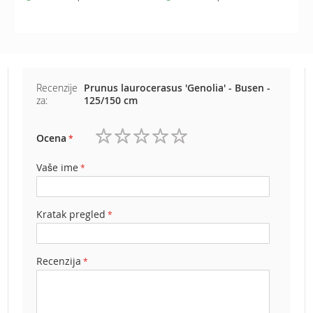
e
z
a
t
r
a
Recenzije
Prunus laurocerasus 'Genolia' - Busen -
v
za:
125/150 cm
u
R
Ocena
o
1
2
3
4
5
b
zvezdica
zvezdice
zvezdice
zvezdice
zvezdice
Vaše ime
o
t
k
o
Kratak pregled
s
i
l
Recenzija
i
c
e
z