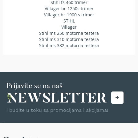
Stihl fs 460 trimer
r
Villager bc 1250s trimer
s
Villager bc 1900 s trimer
k
STIHL
i
Villager
t
Stihl ms 250 motorna testera
r
i
Stihl ms 310 motorna testera
m
Stihl ms 382 motorna testera
e
r
i
z
a
t
Prijavite se na naš
r
a
v
u
i budite u toku sa promocijama i akcijama!
B
e
n
z