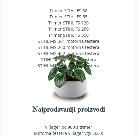
T
Trimer STIHL FS 38
r
i
Trimer STIHL FS 55
m
Trimer STIHL FS 120
e
Trimer STIHL FS 250
r
Trimer STIHL FS 350
i
STIHL MS 361 motorna testera
z
STIHL MS 260 motorna testera
a
STIHL MS 462 motorna testera
t
STIHL 500i motorna testera
r
STIHL MS 230 motorna testera
a
v
u
A
k
u
m
Najprodavaniji proizvodi
u
l
a
Villager bc 900 s trimer
t
Motorna testera villager vgs 560 s
o