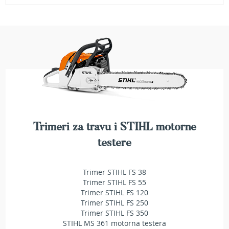
e
z
a
t
r
a
v
u
R
o
b
o
Trimeri za travu i STIHL motorne
t
testere
k
o
s
Trimer STIHL FS 38
i
Trimer STIHL FS 55
l
Trimer STIHL FS 120
i
Trimer STIHL FS 250
c
Trimer STIHL FS 350
e
z
STIHL MS 361 motorna testera