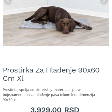
A
k
u
m
u
l
a
t
o
r
s
k
e
Skip
k
to
o
Prostirka Za Hlađenje 90x60
the
s
beginning
Cm Xl
i
of
l
the
i
images
Prostirka, spolja od sintetskog materijala ,plave
c
gallery
boje,namenjena za hlađenje pasa tokom leta.dimenzija
e
90x60cm
z
a
3.929,00 RSD
t