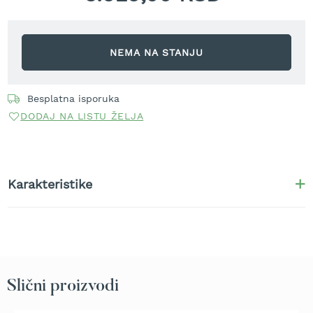
r
a
v
u
NEMA NA STANJU
S
a
m
Besplatna isporuka
o
DODAJ NA LISTU ŽELJA
h
o
d
n
e
Karakteristike
k
o
s
i
l
i
c
Slični proizvodi
e
z
a