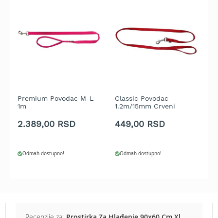
t
r
a
v
u
K
o
s
i
Premium Povodac M-L
Classic Povodac
l
1m
1.2m/15mm Crveni
i
c
2.389,00 RSD
449,00 RSD
5
e
z
a
Odmah dostupno!
Odmah dostupno!
t
r
a
v
u
n
a
Recenzije za:
Prostirka Za Hlađenje 90x60 Cm Xl