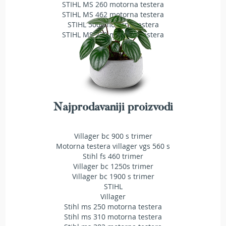
a
STIHL MS 260 motorna testera
t
STIHL MS 462 motorna testera
r
STIHL 500i motorna testera
a
STIHL MS 230 motorna testera
v
u
N
o
ž
e
Najprodavaniji proizvodi
v
i
z
Villager bc 900 s trimer
a
Motorna testera villager vgs 560 s
k
Stihl fs 460 trimer
o
Villager bc 1250s trimer
s
Villager bc 1900 s trimer
i
STIHL
l
i
Villager
c
Stihl ms 250 motorna testera
e
Stihl ms 310 motorna testera