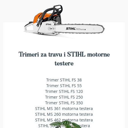
b
e
n
z
i
n
E
l
e
Trimeri za travu i STIHL motorne
k
t
testere
r
i
č
Trimer STIHL FS 38
n
Trimer STIHL FS 55
e
Trimer STIHL FS 120
k
Trimer STIHL FS 250
o
Trimer STIHL FS 350
s
STIHL MS 361 motorna testera
i
STIHL MS 260 motorna testera
l
STIHL MS 462 motorna testera
i
STIHL 500i motorna testera
c