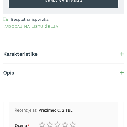
NEMA NA STANJU
r
a
v
u
Besplatna isporuka
DODAJ NA LISTU ŽELJA
S
a
m
o
h
Karakteristike
o
d
n
Opis
e
k
o
s
i
l
i
Recenzije za:
Prazimec C, 2 TBL
c
e
z
Ocena
a