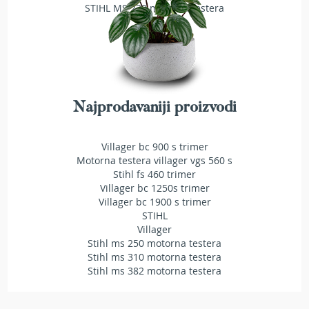
STIHL MS 230 motorna testera
e
z
a
t
r
a
v
u
Najprodavaniji proizvodi
R
o
Villager bc 900 s trimer
b
Motorna testera villager vgs 560 s
o
Stihl fs 460 trimer
t
Villager bc 1250s trimer
k
Villager bc 1900 s trimer
o
STIHL
s
Villager
i
Stihl ms 250 motorna testera
l
Stihl ms 310 motorna testera
i
Stihl ms 382 motorna testera
c
e
z