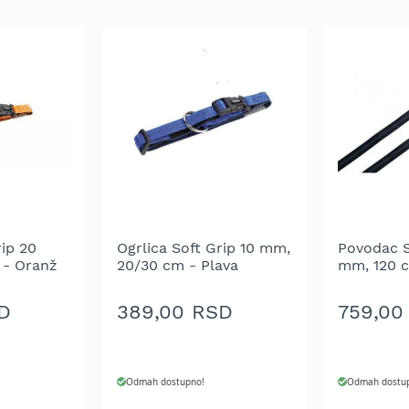
rip 20
Ogrlica Soft Grip 10 mm,
Povodac S
 - Oranž
20/30 cm - Plava
mm, 120 c
D
389,00 RSD
759,00
Odmah dostupno!
Odmah dostu