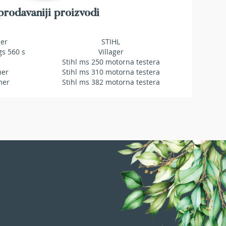
rodavaniji proizvodi
mer
STIHL
gs 560 s
Villager
Stihl ms 250 motorna testera
mer
Stihl ms 310 motorna testera
mer
Stihl ms 382 motorna testera