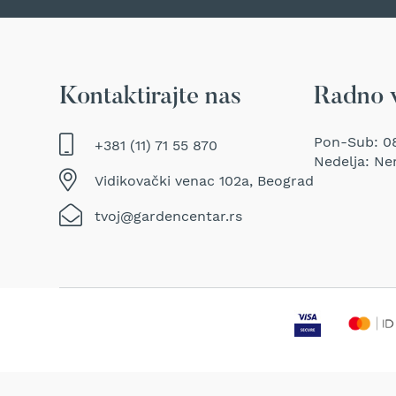
Traktor
kosačice
Prozračivači
trave
Kontaktirajte nas
Radno 
(Aeratori)
Električne
makaze
Pon-Sub: 08
+381 (11) 71 55 870
za
Nedelja: Ne
šišanje
Vidikovački venac 102a, Beograd
trave
tvoj@gardencentar.rs
Perači
pod
pritiskom
Usisivači
za
mokro
i
suvo
usisavanje