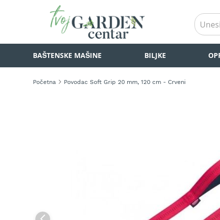
BAŠTENSKE
BAŠTENSKE MAŠINE
BILJKE
OP
MAŠINE
Kosilice
za
Početna
Povodac Soft Grip 20 mm, 120 cm - Crveni
travu
Akumulatorske
Skip
kosilice
to
za
the
travu
end
of
Samohodne
the
kosilice
images
za
gallery
travu
Kosilice
za
travu
na