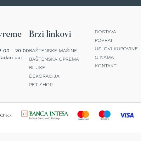
DOSTAVA
vreme
Brzi linkovi
POVRAT
USLOVI KUPOVINE
:00 - 20:00
BAŠTENSKE MAŠINE
O NAMA
radan dan
BAŠTENSKA OPREMA
KONTAKT
BILJKE
DEKORACIJA
PET SHOP