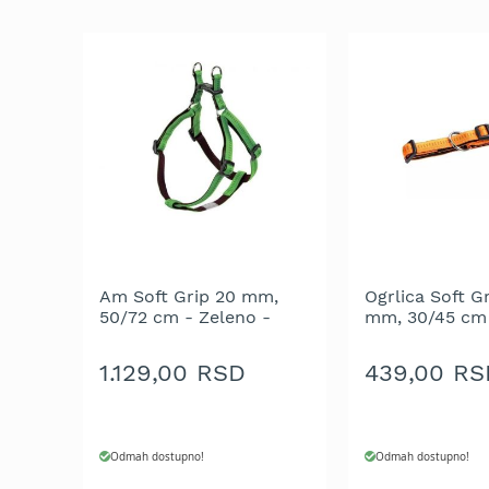
trimeri
za
travu
Električni
trimeri
za
travu
Cirkulari
i
noževi
za
trimer
Am Soft Grip 20 mm,
Ogrlica Soft G
Glave
50/72 cm - Zeleno -
mm, 30/45 cm
za
braon
trimer
1.129,00 RSD
439,00 RS
Strune
za
trimer
Odmah dostupno!
Odmah dostupno!
Motorne
testere