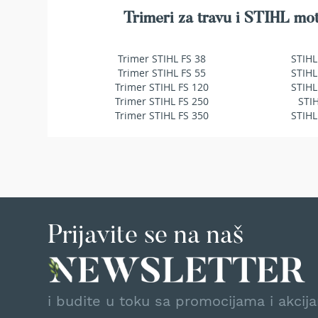
makaze
Trimeri za travu i STIHL mot
za
živu
ogradu
Trimer STIHL FS 38
STIHL
Baštenske
Trimer STIHL FS 55
STIHL
pumpe
Trimer STIHL FS 120
STIHL
za
Trimer STIHL FS 250
STI
vodu
Trimer STIHL FS 350
STIHL
Potapajuće
pumpe
za
čistu
vodu
Potapajuće
pumpe
Prijavite se na naš
za
prljavu
vodu
Pumpe
za
i budite u toku sa promocijama i akcij
navodnjavanje