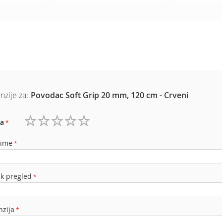
nzije za:
Povodac Soft Grip 20 mm, 120 cm - Crveni
a
1
2
3
4
5
zvezdica
zvezdice
zvezdice
zvezdice
zvezdice
 ime
ak pregled
nzija