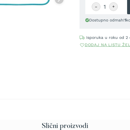
−
+
Dostupno odmah!
1
k
Isporuka u roku od 2
DODAJ NA LISTU ŽE
Slični proizvodi