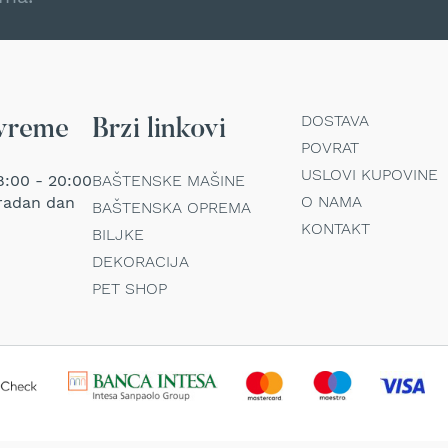
DOSTAVA
vreme
Brzi linkovi
POVRAT
USLOVI KUPOVINE
:00 - 20:00
BAŠTENSKE MAŠINE
O NAMA
radan dan
BAŠTENSKA OPREMA
KONTAKT
BILJKE
DEKORACIJA
PET SHOP