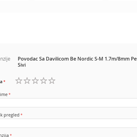
nzije
Povodac Sa Davilicom Be Nordic S-M 1.7m/8mm Pe
Sivi
a
1
2
3
4
5
zvezdica
zvezdice
zvezdice
zvezdice
zvezdice
 ime
ak pregled
nzija