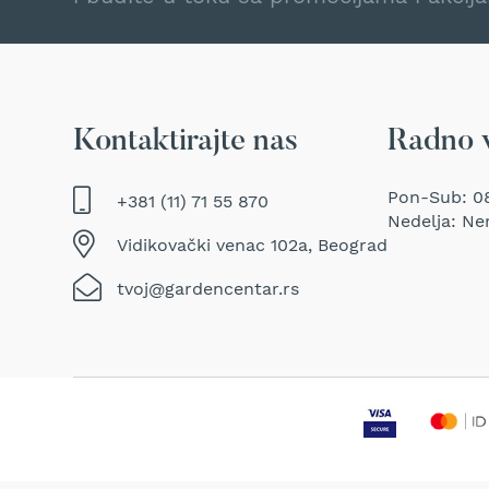
Traktor
kosačice
Prozračivači
trave
(Aeratori)
Kontaktirajte nas
Radno 
Električne
makaze
za
Pon-Sub: 08
+381 (11) 71 55 870
šišanje
Nedelja: Ne
trave
Vidikovački venac 102a, Beograd
Perači
tvoj@gardencentar.rs
pod
pritiskom
Usisivači
za
mokro
i
suvo
usisavanje