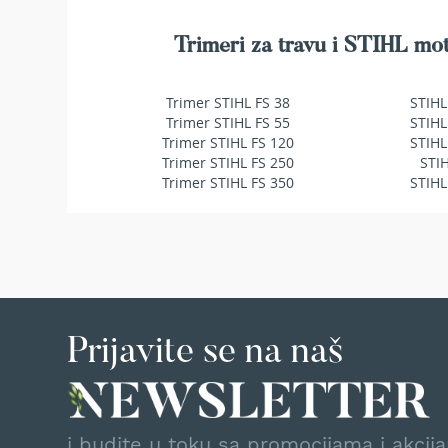
makaze
za
Trimeri za travu i STIHL mot
živu
ogradu
Baštenske
Trimer STIHL FS 38
STIHL
pumpe
Trimer STIHL FS 55
STIHL
za
Trimer STIHL FS 120
STIHL
vodu
Trimer STIHL FS 250
STI
Potapajuće
Trimer STIHL FS 350
STIHL
pumpe
za
čistu
vodu
Potapajuće
pumpe
za
Prijavite se na naš
prljavu
vodu
Pumpe
za
navodnjavanje
i budite u toku sa promocijama i akcij