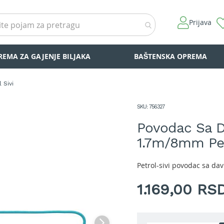
Prijava
REMA ZA GAJENJE BILJAKA
BAŠTENSKA OPREMA
 Sivi
SKU
756327
Povodac Sa D
1.7m/8mm Pet
Petrol-sivi povodac sa da
1.169,00 RS