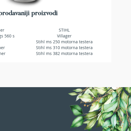
rodavaniji proizvodi
mer
STIHL
gs 560 s
Villager
Stihl ms 250 motorna testera
mer
Stihl ms 310 motorna testera
mer
Stihl ms 382 motorna testera