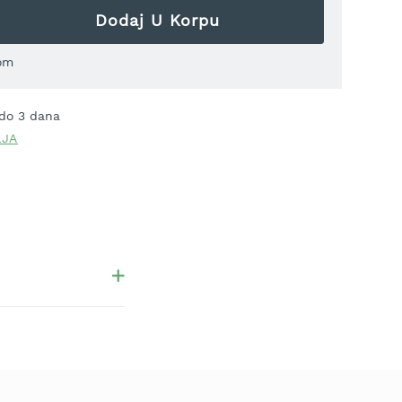
Dodaj U Korpu
om
 do 3 dana
LJA