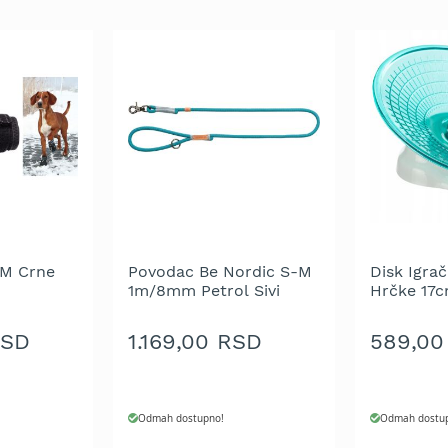
 M Crne
Povodac Be Nordic S-M
Disk Igrač
1m/8mm Petrol Sivi
Hrčke 17
RSD
1.169,00 RSD
589,00
Odmah dostupno!
Odmah dostu