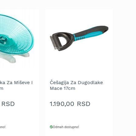
ka Za Miševe I
Češagija Za Dugodlake
cm
Mace 17cm
 RSD
1.190,00 RSD
pno!
Odmah dostupno!