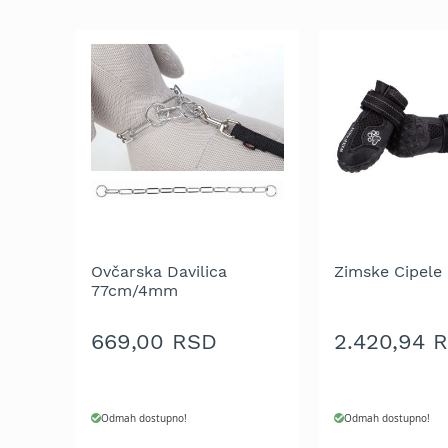
trimeri
za
travu
Električni
trimeri
za
travu
Cirkulari
i
noževi
za
trimer
Ovčarska Davilica
Zimske Cipele
Glave
77cm/4mm
za
trimer
669,00 RSD
2.420,94 
Strune
za
trimer
Odmah dostupno!
Odmah dostupno!
Motorne
testere