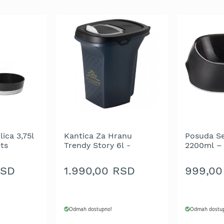
lica 3,75l
Kantica Za Hranu
Posuda S
ts
Trendy Story 6l -
2200ml – 
Luxurious Pets - Black
RSD
1.990,00 RSD
999,00
Odmah dostupno!
Odmah dostu