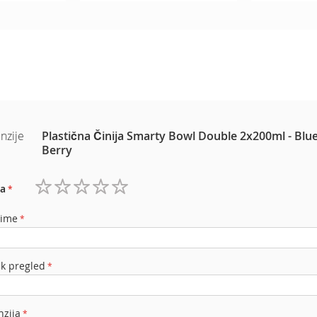
nzije
Plastična Činija Smarty Bowl Double 2x200ml - Blu
Berry
a
1
2
3
4
5
zvezdica
zvezdice
zvezdice
zvezdice
zvezdice
 ime
ak pregled
nzija