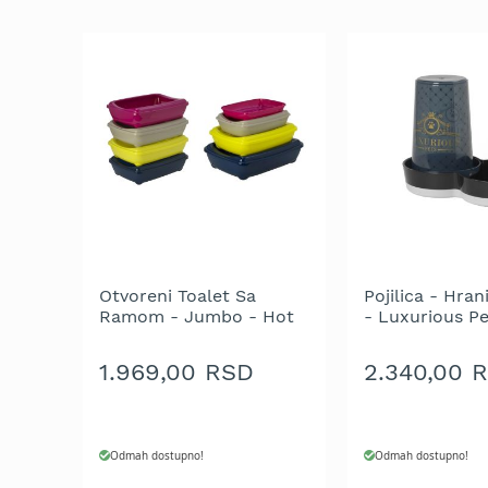
trimeri
za
travu
Električni
trimeri
za
travu
Cirkulari
i
noževi
za
trimer
Otvoreni Toalet Sa
Pojilica - Hrani
Glave
Ramom - Jumbo - Hot
- Luxurious Pe
za
Pink
trimer
1.969,00 RSD
2.340,00 
Strune
za
trimer
Odmah dostupno!
Odmah dostupno!
Motorne
testere