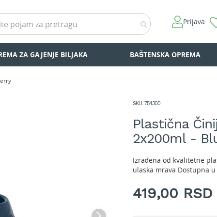
Prijava
REMA ZA GAJENJE BILJAKA
BAŠTENSKA OPREMA
erry
SKU
754300
Plastična Čin
2x200ml - Bl
Izrađena od kvalitetne pl
ulaska mrava Dostupna u
419,00 RSD