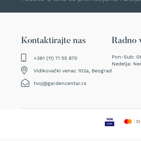
Traktor
kosačice
Prozračivači
trave
(Aeratori)
Kontaktirajte nas
Radno 
Električne
makaze
za
Pon-Sub: 08
+381 (11) 71 55 870
šišanje
Nedelja: Ne
trave
Vidikovački venac 102a, Beograd
Perači
tvoj@gardencentar.rs
pod
pritiskom
Usisivači
za
mokro
i
suvo
usisavanje