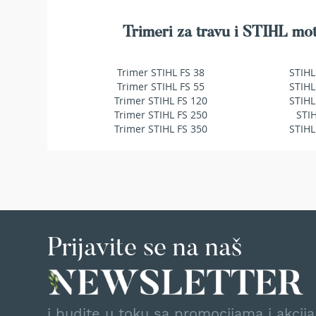
makaze
za
Trimeri za travu i STIHL mot
živu
ogradu
Baštenske
Trimer STIHL FS 38
STIHL
pumpe
Trimer STIHL FS 55
STIHL
za
Trimer STIHL FS 120
STIHL
vodu
Trimer STIHL FS 250
STI
Potapajuće
Trimer STIHL FS 350
STIHL
pumpe
za
čistu
vodu
Potapajuće
pumpe
za
Prijavite se na naš
prljavu
vodu
Pumpe
za
navodnjavanje
i budite u toku sa promocijama i akcij