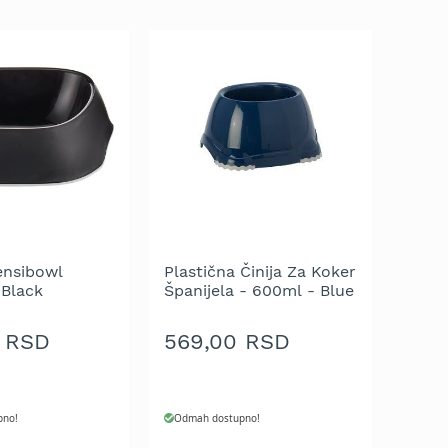
ensibowl
Plastična Činija Za Koker
Black
Španijela - 600ml - Blue
Berry
 RSD
569,00 RSD
pno!
Odmah dostupno!