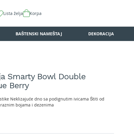
Lista želja
Korpa
BAŠTENSKI NAMEŠTAJ
DEKORACIJA
ija Smarty Bowl Double
ue Berry
astike Neklizajuće dno sa podignutim ivicama Štiti od
 raznim bojama i dezenima