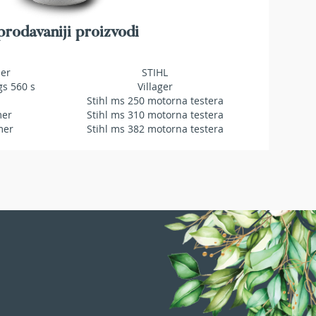
rodavaniji proizvodi
mer
STIHL
gs 560 s
Villager
Stihl ms 250 motorna testera
mer
Stihl ms 310 motorna testera
mer
Stihl ms 382 motorna testera