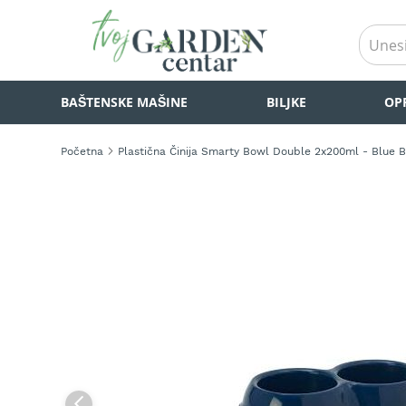
BAŠTENSKE
BAŠTENSKE MAŠINE
BILJKE
OP
MAŠINE
Kosilice
za
Početna
Plastična Činija Smarty Bowl Double 2x200ml - Blue B
travu
Akumulatorske
Skip
kosilice
to
za
the
travu
end
of
Samohodne
the
kosilice
images
za
gallery
travu
Kosilice
za
travu
na