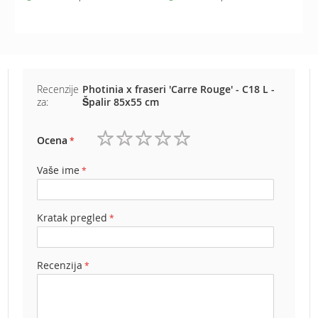
e
z
a
t
r
a
Recenzije
Photinia x fraseri 'Carre Rouge' - C18 L -
v
za:
Špalir 85x55 cm
u
R
Ocena
o
1
2
3
4
5
b
zvezdica
zvezdice
zvezdice
zvezdice
zvezdice
Vaše ime
o
t
k
o
Kratak pregled
s
i
l
Recenzija
i
c
e
z