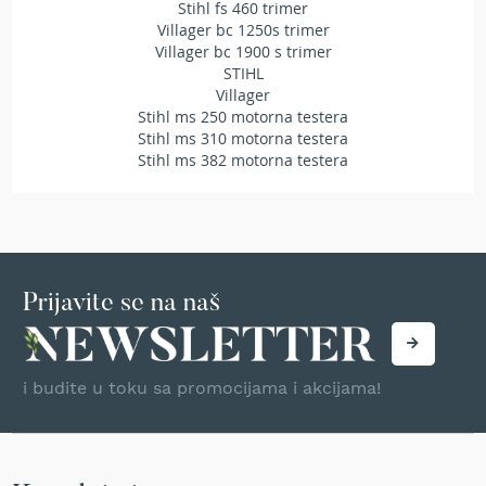
Stihl fs 460 trimer
r
Villager bc 1250s trimer
s
Villager bc 1900 s trimer
k
STIHL
i
Villager
t
Stihl ms 250 motorna testera
r
i
Stihl ms 310 motorna testera
m
Stihl ms 382 motorna testera
e
r
i
z
a
t
Prijavite se na naš
r
a
v
u
i budite u toku sa promocijama i akcijama!
B
e
n
z