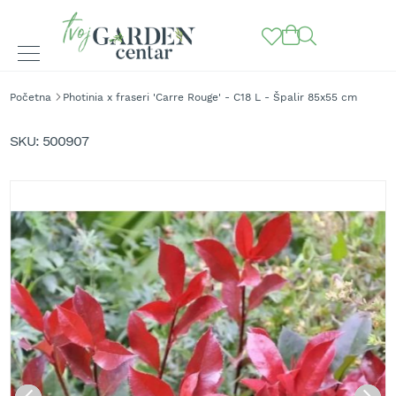
BAŠTENSKE
Početna
Photinia x fraseri 'Carre Rouge' - C18 L - Špalir 85x55 cm
MAŠINE
Skip
to
K
SKU
500907
o
the
s
end
i
of
l
the
i
images
c
gallery
e
z
a
t
r
a
v
u