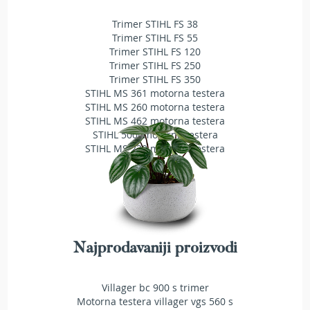
T
Trimer STIHL FS 38
r
i
Trimer STIHL FS 55
m
Trimer STIHL FS 120
e
Trimer STIHL FS 250
r
Trimer STIHL FS 350
i
STIHL MS 361 motorna testera
z
STIHL MS 260 motorna testera
a
STIHL MS 462 motorna testera
t
STIHL 500i motorna testera
r
STIHL MS 230 motorna testera
a
v
u
A
k
u
m
Najprodavaniji proizvodi
u
l
a
Villager bc 900 s trimer
t
Motorna testera villager vgs 560 s
o