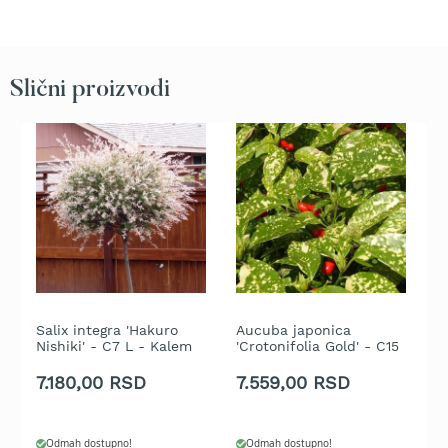
b
e
n
z
i
Slični proizvodi
n
E
l
e
k
t
r
i
č
n
e
Salix integra 'Hakuro
Aucuba japonica
C
k
Nishiki' - C7 L - Kalem
'Crotonifolia Gold' - C15
B
o
180 cm
L - 80/100 cm
5
s
7.180,00 RSD
7.559,00 RSD
3
i
l
i
c
Odmah dostupno!
Odmah dostupno!