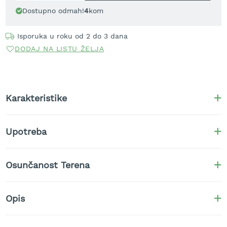
t
Dostupno odmah!
4
kom
r
a
Isporuka u roku od 2 do 3 dana
v
u
DODAJ NA LISTU ŽELJA
K
o
s
i
Karakteristike
l
i
c
Upotreba
e
z
a
t
Osunčanost Terena
r
a
v
Opis
u
n
a