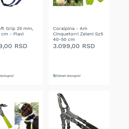
A
ŽELJA
ft Grip 25 mm,
Coralpina - Am
 cm - Plavi
Cinquetorri Zeleni Sz5
40-50 cm
9,00 RSD
3.099,00 RSD
dostupno!
Odmah dostupno!
J U KORPU
DODAJ U KORPU
AJ
DODAJ
NA
U
LISTU