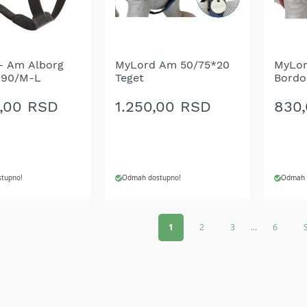
ŽELJA
ŽELJ
- Am Alborg
MyLord Am 50/75*20
MyLor
-90/M-L
Teget
Bordo
9,00 RSD
1.250,00 RSD
830
tupno!
Odmah dostupno!
Odmah 
 U KORPU
DODAJ U KORPU
DODA
Page
1
2
3
...
6
DODAJ
DOD
NA
NA
LISTU
LIST