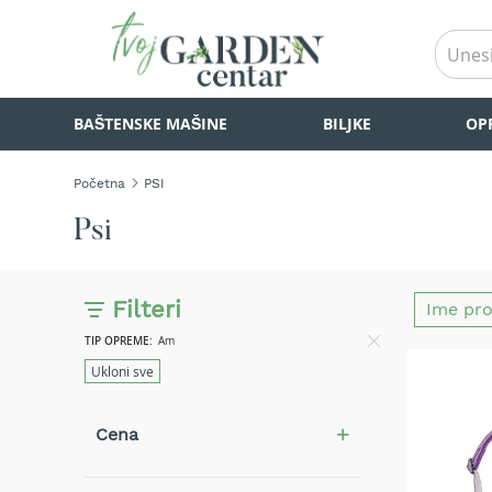
BAŠTENSKE
BAŠTENSKE MAŠINE
BILJKE
OP
MAŠINE
Kosilice
za
Početna
PSI
travu
Akumulatorske
Psi
kosilice
za
travu
Filteri
Samohodne
kosilice
TIP OPREME
Am
za
Ukloni sve
travu
Kosilice
Cena
za
travu
na