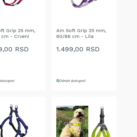
A
ŽELJA
ft Grip 25 mm,
Am Soft Grip 25 mm,
 cm - Crveni
60/86 cm - Lila
9,00 RSD
1.499,00 RSD
dostupno!
Odmah dostupno!
J U KORPU
DODAJ U KORPU
AJ
DODAJ
NA
U
LISTU