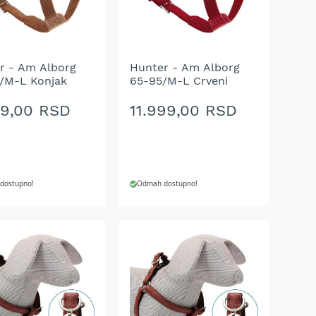
A
ŽELJA
r - Am Alborg
Hunter - Am Alborg
/M-L Konjak
65-95/M-L Crveni
99,00 RSD
11.999,00 RSD
dostupno!
Odmah dostupno!
J U KORPU
DODAJ U KORPU
AJ
DODAJ
NA
U
LISTU