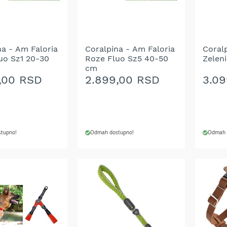
ŽELJA
ŽELJ
na - Am Faloria
Coralpina - Am Faloria
Coral
uo Sz1 20-30
Roze Fluo Sz5 40-50
Zelen
cm
,00 RSD
2.899,00 RSD
3.0
tupno!
Odmah dostupno!
Odmah 
 U KORPU
DODAJ U KORPU
DODA
DODAJ
DOD
NA
NA
LISTU
LIST