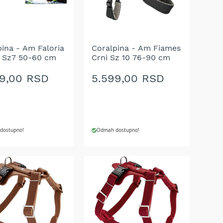
A
ŽELJA
pina - Am Faloria
Coralpina - Am Fiames
i Sz7 50-60 cm
Crni Sz 10 76-90 cm
99,00 RSD
5.599,00 RSD
dostupno!
Odmah dostupno!
J U KORPU
DODAJ U KORPU
AJ
DODAJ
NA
U
LISTU