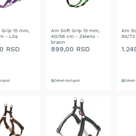
 Grip 15 mm,
Am Soft Grip 15 mm,
Am So
m - Lila
40/56 cm - Zeleno -
50/72
braon
00 RSD
899,00 RSD
1.24
tupno!
Odmah dostupno!
Odmah 
 U KORPU
DODAJ U KORPU
DODA
DODAJ
DOD
NA
NA
LISTU
LIST