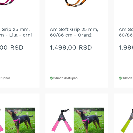
ŽELJA
ŽELJ
 Grip 25 mm,
Am Soft Grip 25 mm,
Am So
 - Lila - crni
60/86 cm - Oranž
60/86
,00 RSD
1.499,00 RSD
1.99
tupno!
Odmah dostupno!
Odmah 
 U KORPU
DODAJ U KORPU
DODA
DODAJ
DOD
NA
NA
LISTU
LIST