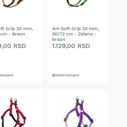
ft Grip 20 mm,
Am Soft Grip 20 mm,
 cm - Braon
50/72 cm - Zeleno -
braon
9,00 RSD
1.129,00 RSD
dostupno!
Odmah dostupno!
J U KORPU
DODAJ U KORPU
AJ
DODAJ
NA
U
LISTU