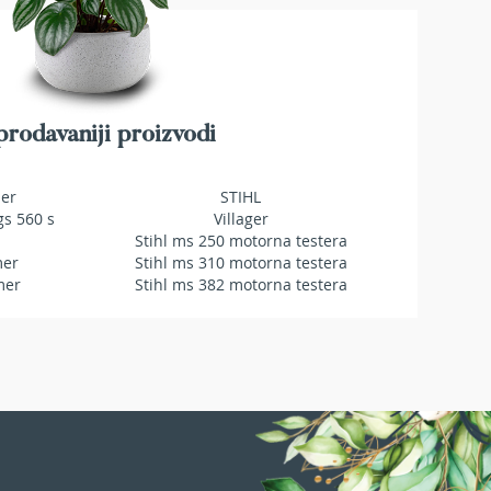
A
ŽELJA
rodavaniji proizvodi
mer
STIHL
gs 560 s
Villager
Stihl ms 250 motorna testera
mer
Stihl ms 310 motorna testera
mer
Stihl ms 382 motorna testera