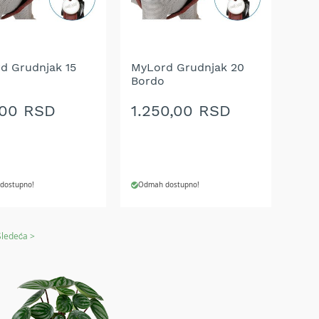
A
ŽELJA
d Grudnjak 15
MyLord Grudnjak 20
Bordo
,00 RSD
1.250,00 RSD
dostupno!
Odmah dostupno!
J U KORPU
DODAJ U KORPU
Sledeća >
AJ
DODAJ
NA
U
LISTU