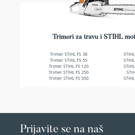
Duvači
ŽELJA
i
usisavači
za
lišće
Baterije
Trimeri za travu i STIHL mot
i
punjači
za
Trimer STIHL FS 38
STIHL
baštenske
Trimer STIHL FS 55
STIHL
mašine
Trimer STIHL FS 120
STIHL
Trimer STIHL FS 250
STI
Ulja
Trimer STIHL FS 350
STIHL
i
maziva
za
baštenske
mašine
Dodatna
oprema
Prijavite se na naš
BILJKE
Sobne