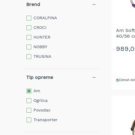
benzin
Brend
Električne
kosilice
CORALPINA
za
CROCI
travu
Am Soft
40/56 c
HUNTER
Robot
kosilice
NOBBY
989,
za
TRUSINA
travu
Noževi
za
Tip opreme
kosilice
Odmah dos
Trimeri
Am
za
DODAJ
travu
Ogrlica
Akumulatorski
DODAJ
Povodac
trimeri
NA
za
Transporter
travu
LISTU
Benzinski