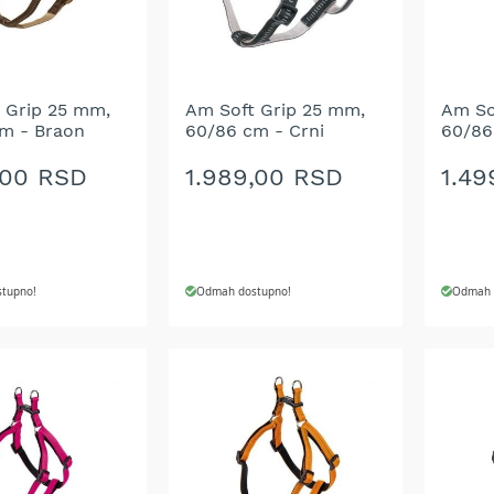
ŽELJA
ŽELJ
 Grip 25 mm,
Am Soft Grip 25 mm,
Am So
m - Braon
60/86 cm - Crni
60/86
,00 RSD
1.989,00 RSD
1.49
tupno!
Odmah dostupno!
Odmah 
 U KORPU
DODAJ U KORPU
DODA
DODAJ
DOD
NA
NA
LISTU
LIST