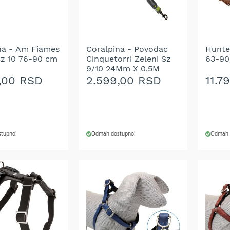
ŽELJA
ŽELJ
na - Am Fiames
Coralpina - Povodac
Hunte
Sz 10 76-90 cm
Cinquetorri Zeleni Sz
63-90
9/10 24Mm X 0,5M
,00 RSD
2.599,00 RSD
11.7
tupno!
Odmah dostupno!
Odmah 
 U KORPU
DODAJ U KORPU
DODA
DODAJ
DOD
NA
NA
LISTU
LIST