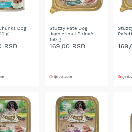
Chunks Dog
Stuzzy Pate Dog
Stuzz
00 g
Jagnjetina I Pirinač -
Pačeti
150 g
0 RSD
169,00 RSD
169
pno
nije dostupno
nije do
DODAJ
DOD
NA
NA
LISTU
LIST
ŽELJA
ŽELJ