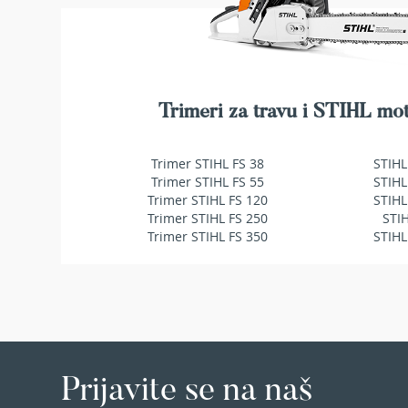
Duvači
i
usisavači
za
lišće
Baterije
Trimeri za travu i STIHL mot
i
punjači
za
Trimer STIHL FS 38
STIHL
baštenske
Trimer STIHL FS 55
STIHL
mašine
Trimer STIHL FS 120
STIHL
Trimer STIHL FS 250
STI
Ulja
Trimer STIHL FS 350
STIHL
i
maziva
za
baštenske
mašine
Dodatna
oprema
Prijavite se na naš
BILJKE
Sobne