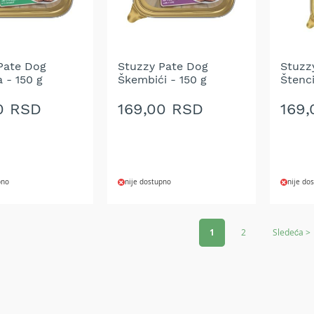
Pate Dog
Stuzzy Pate Dog
Stuzz
 - 150 g
Škembići - 150 g
Štenci
0 RSD
169,00 RSD
169
pno
nije dostupno
nije do
DODAJ
DOD
Page
NA
NA
1
2
Sledeća >
LISTU
LIST
ŽELJA
ŽELJ