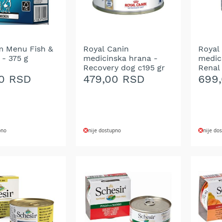
m Menu Fish &
Royal Canin
Royal
 - 375 g
medicinska hrana -
medic
Recovery dog c195 gr
Renal
0,41 k
0 RSD
479,00 RSD
699
pno
nije dostupno
nije do
DODAJ
DOD
NA
NA
LISTU
LIST
ŽELJA
ŽELJ