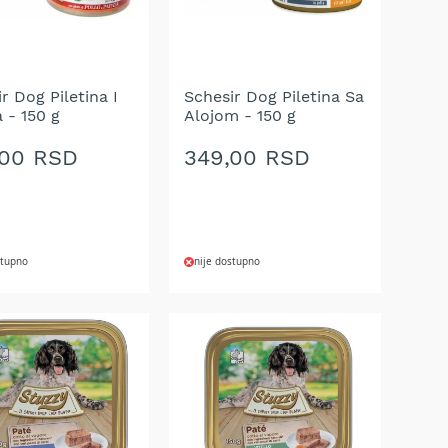
r Dog Piletina I
Schesir Dog Piletina Sa
 - 150 g
Alojom - 150 g
,00 RSD
349,00 RSD
stupno
nije dostupno
AJ
DODAJ
NA
U
LISTU
A
ŽELJA