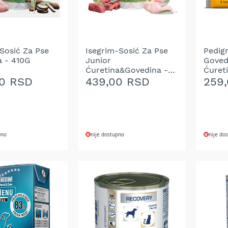
 Sosić Za Pse
Isegrim-Sosić Za Pse
Pedigr
a - 410G
Junior
Govedi
Ćuretina&Govedina -
Ćuret
410G
Multi
00 RSD
439,00 RSD
259
pno
nije dostupno
nije do
DODAJ
DOD
NA
NA
LISTU
LIST
ŽELJA
ŽELJ