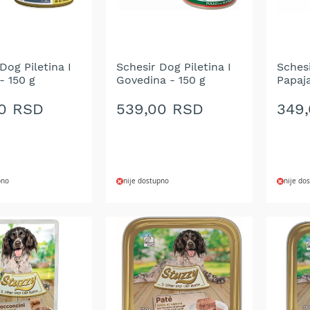
Dog Piletina I
Schesir Dog Piletina I
Schesi
- 150 g
Govedina - 150 g
Papaja
0 RSD
539,00 RSD
349
pno
nije dostupno
nije do
DODAJ
DOD
NA
NA
LISTU
LIST
ŽELJA
ŽELJ