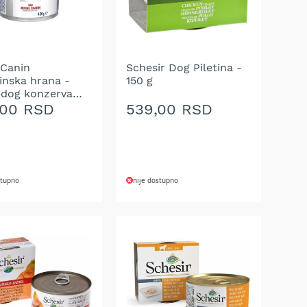
 Canin
Schesir Dog Piletina -
inska hrana -
150 g
 dog konzerva
g
,00 RSD
539,00 RSD
stupno
nije dostupno
AJ
DODAJ
NA
U
LISTU
A
ŽELJA