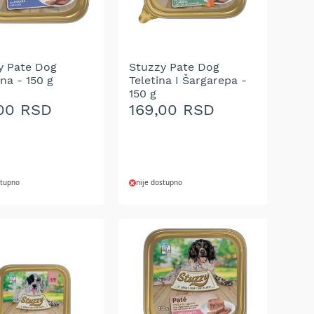
y Pate Dog
Stuzzy Pate Dog
na - 150 g
Teletina I Šargarepa -
150 g
,00 RSD
169,00 RSD
stupno
nije dostupno
AJ
DODAJ
NA
U
LISTU
A
ŽELJA