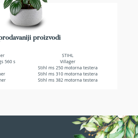
rodavaniji proizvodi
mer
STIHL
gs 560 s
Villager
Stihl ms 250 motorna testera
mer
Stihl ms 310 motorna testera
mer
Stihl ms 382 motorna testera