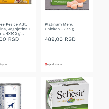
ee Kesice Adt,
Platinum Menu
na, Jagnjetina I
Chicken - 375 g
ina 4X100 g
pack
,00 RSD
489,00 RSD
stupno
nije dostupno
AJ
DODAJ
NA
U
LISTU
A
ŽELJA