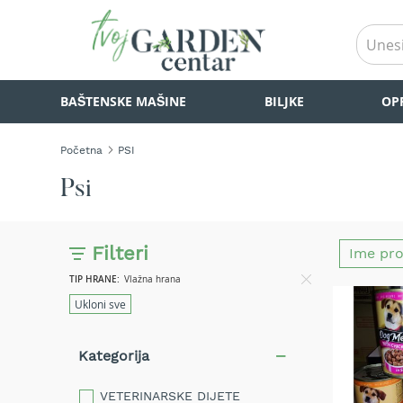
BAŠTENSKE
BAŠTENSKE MAŠINE
BILJKE
OP
MAŠINE
Kosilice
za
Početna
PSI
travu
Akumulatorske
Psi
kosilice
za
travu
Filteri
Samohodne
kosilice
TIP HRANE
Vlažna hrana
za
Ukloni sve
travu
Kosilice
Kategorija
za
travu
na
VETERINARSKE DIJETE