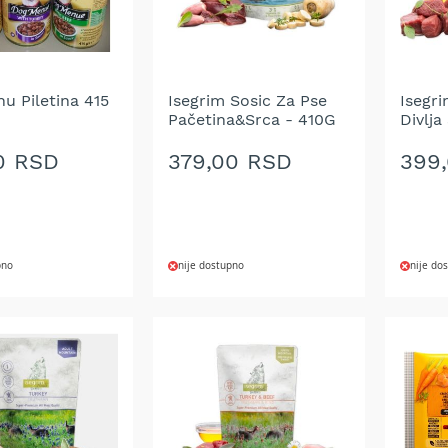
u Piletina 415
Isegrim Sosic Za Pse
Isegri
Pačetina&Srca - 410G
Divlja
0 RSD
379,00 RSD
399
pno
nije dostupno
nije do
DODAJ
DOD
NA
NA
LISTU
LIST
ŽELJA
ŽELJ