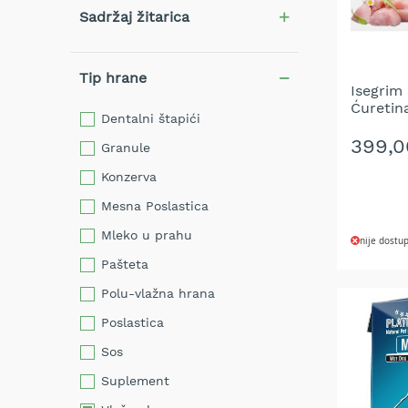
trimeri
Sadržaj žitarica
za
travu
Električni
Tip hrane
Isegrim
trimeri
Ćuretin
za
Dentalni štapići
travu
399,
Granule
Cirkulari
i
Konzerva
noževi
Mesna Poslastica
za
trimer
Mleko u prahu
nije dostu
Glave
Pašteta
DODAJ
za
trimer
Polu-vlažna hrana
NA
Strune
Poslastica
LISTU
za
Sos
trimer
ŽELJA
Suplement
Motorne
testere