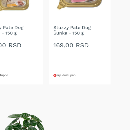
y Pate Dog
Stuzzy Pate Dog
 - 150 g
Šunka - 150 g
,00 RSD
169,00 RSD
stupno
nije dostupno
AJ
DODAJ
NA
U
LISTU
A
ŽELJA