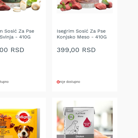
m Sosić Za Pse
Isegrim Sosić Za Pse
 Svinja - 410G
Konjsko Meso - 410G
,00 RSD
399,00 RSD
stupno
nije dostupno
AJ
DODAJ
NA
U
LISTU
A
ŽELJA