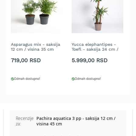
e
z
a
t
r
a
v
Asparagus mix - saksija
Yucca elephantipes -
Z
u
12 cm / visina 35 cm
Toefl - saksija 24 cm /
s
visina 140 cm - 90-45-
c
R
20
719,00 RSD
5.999,00 RSD
2
o
b
o
Odmah dostupno!
Odmah dostupno!
t
k
o
s
i
l
i
Recenzije
Pachira aquatica 3 pp - saksija 12 cm /
c
za:
visina 45 cm
e
z