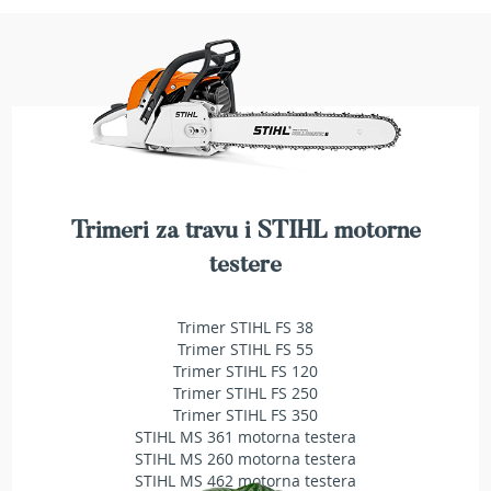
T
r
i
m
e
r
i
z
a
t
r
Trimeri za travu i STIHL motorne
a
v
testere
u
A
Trimer STIHL FS 38
k
Trimer STIHL FS 55
u
Trimer STIHL FS 120
m
Trimer STIHL FS 250
u
Trimer STIHL FS 350
l
STIHL MS 361 motorna testera
a
STIHL MS 260 motorna testera
t
STIHL MS 462 motorna testera
o