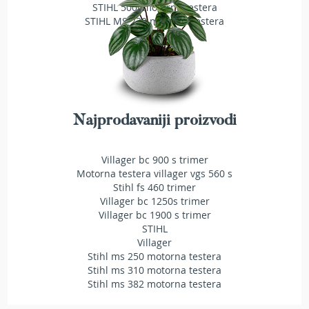
STIHL 500i motorna testera
r
STIHL MS 230 motorna testera
s
k
i
t
r
i
m
e
Najprodavaniji proizvodi
r
i
z
Villager bc 900 s trimer
a
Motorna testera villager vgs 560 s
t
Stihl fs 460 trimer
r
Villager bc 1250s trimer
a
Villager bc 1900 s trimer
v
STIHL
u
Villager
Stihl ms 250 motorna testera
B
Stihl ms 310 motorna testera
e
Stihl ms 382 motorna testera
n
z