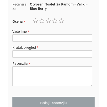
b
Recenzije
Otvoreni Toalet Sa Ramom - Veliki -
e
za:
Blue Berry
n
z
i
Ocena
n
1
2
3
4
5
zvezdica
zvezdice
zvezdice
zvezdice
zvezdice
Vaše ime
E
l
e
k
Kratak pregled
t
r
i
Recenzija
č
n
e
k
o
s
i
l
i
Pošalji recenziju
c