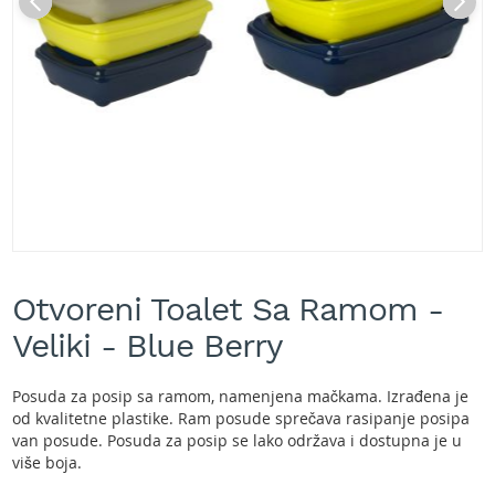
A
k
u
m
u
l
a
t
o
r
s
k
e
Skip
k
to
o
Otvoreni Toalet Sa Ramom -
the
s
beginning
Veliki - Blue Berry
i
of
l
the
i
images
Posuda za posip sa ramom, namenjena mačkama. Izrađena je
c
gallery
od kvalitetne plastike. Ram posude sprečava rasipanje posipa
e
van posude. Posuda za posip se lako održava i dostupna je u
z
više boja.
a
t