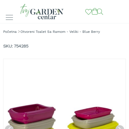
BAŠTENSKE
Početna
Otvoreni Toalet Sa Ramom - Veliki - Blue Berry
MAŠINE
Skip
to
K
SKU
754285
o
the
s
end
i
of
l
the
i
images
c
gallery
e
z
a
t
r
a
v
u