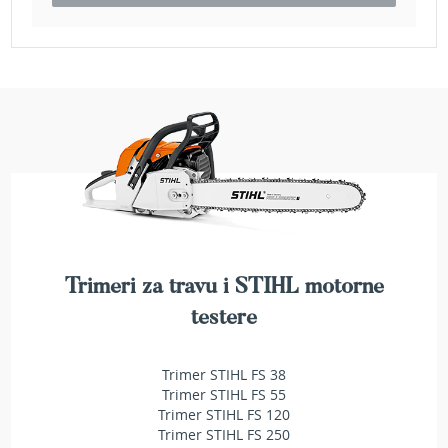
e
z
a
t
r
a
v
u
R
o
b
o
t
k
Trimeri za travu i STIHL motorne
o
testere
s
i
l
Trimer STIHL FS 38
i
Trimer STIHL FS 55
c
Trimer STIHL FS 120
e
Trimer STIHL FS 250
z