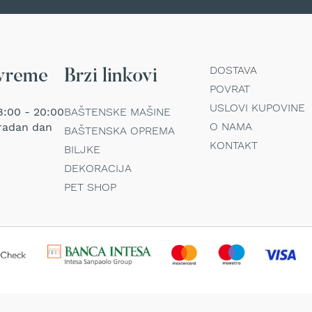
DOSTAVA
vreme
Brzi linkovi
POVRAT
USLOVI KUPOVINE
:00 - 20:00
BAŠTENSKE MAŠINE
O NAMA
radan dan
BAŠTENSKA OPREMA
KONTAKT
BILJKE
DEKORACIJA
PET SHOP