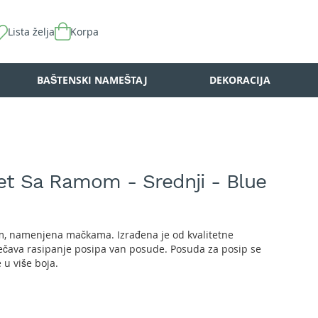
Lista želja
Korpa
BAŠTENSKI NAMEŠTAJ
DEKORACIJA
let Sa Ramom - Srednji - Blue
, namenjena mačkama. Izrađena je od kvalitetne
ečava rasipanje posipa van posude. Posuda za posip se
 u više boja.