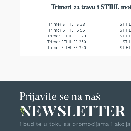
makaze
Trimeri za travu i STIHL mot
za
živu
ogradu
Trimer STIHL FS 38
STIHL
Baštenske
Trimer STIHL FS 55
STIHL
pumpe
Trimer STIHL FS 120
STIHL
za
Trimer STIHL FS 250
STI
vodu
Trimer STIHL FS 350
STIHL
Potapajuće
pumpe
za
čistu
vodu
Potapajuće
pumpe
Prijavite se na naš
za
prljavu
vodu
Pumpe
za
i budite u toku sa promocijama i akcij
navodnjavanje