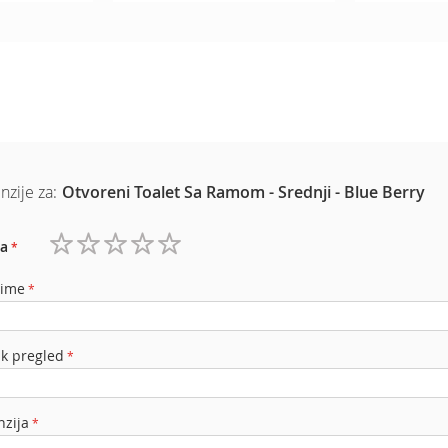
nzije za:
Otvoreni Toalet Sa Ramom - Srednji - Blue Berry
a
1
2
3
4
5
zvezdica
zvezdice
zvezdice
zvezdice
zvezdice
 ime
ak pregled
nzija