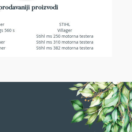
rodavaniji proizvodi
mer
STIHL
gs 560 s
Villager
Stihl ms 250 motorna testera
mer
Stihl ms 310 motorna testera
mer
Stihl ms 382 motorna testera