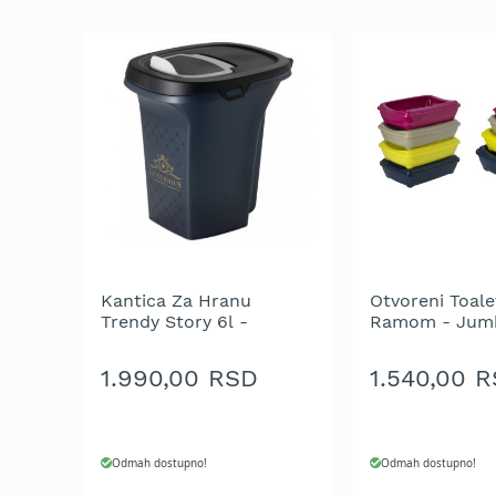
trimeri
za
travu
Električni
trimeri
za
travu
Cirkulari
i
noževi
za
trimer
Kantica Za Hranu
Otvoreni Toale
Glave
Trendy Story 6l -
Ramom - Jum
za
Luxurious Pets - Black
Lemon
trimer
1.990,00 RSD
1.540,00 
Strune
za
trimer
Odmah dostupno!
Odmah dostupno!
Motorne
testere