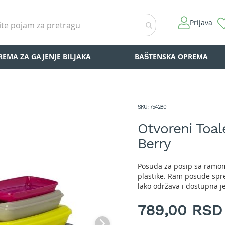
Prijava
REMA ZA GAJENJE BILJAKA
BAŠTENSKA OPREMA
SKU
754280
Otvoreni Toa
Berry
Posuda za posip sa ramom
plastike. Ram posude spr
lako održava i dostupna je
789,00 RSD