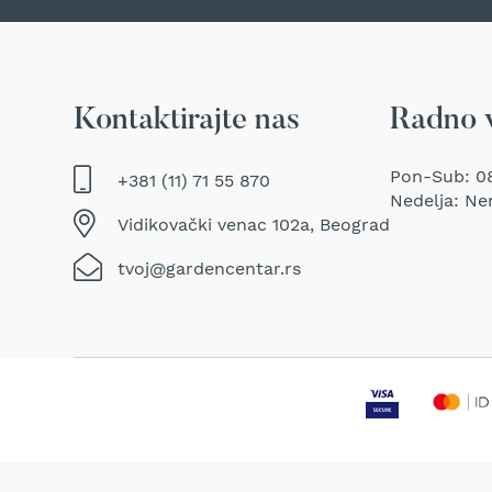
Traktor
kosačice
Prozračivači
trave
Kontaktirajte nas
Radno 
(Aeratori)
Električne
makaze
Pon-Sub: 08
+381 (11) 71 55 870
za
Nedelja: Ne
šišanje
Vidikovački venac 102a, Beograd
trave
tvoj@gardencentar.rs
Perači
pod
pritiskom
Usisivači
za
mokro
i
suvo
usisavanje