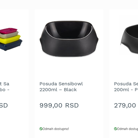
t Sa
Posuda Sensibowl
Posuda S
bo -
2200ml – Black
200ml - P
RSD
999,00 RSD
279,00
Odmah dostupno!
Odmah dostu