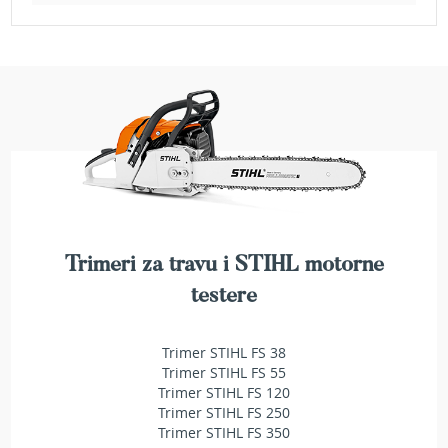
b
e
n
z
i
n
E
l
e
k
t
r
i
Trimeri za travu i STIHL motorne
č
n
testere
e
k
o
Trimer STIHL FS 38
s
Trimer STIHL FS 55
i
Trimer STIHL FS 120
l
Trimer STIHL FS 250
i
Trimer STIHL FS 350
c