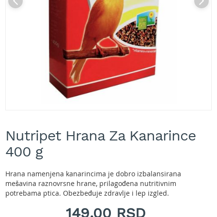
A
k
u
m
u
l
a
t
o
r
s
k
e
Skip
k
to
o
Nutripet Hrana Za Kanarince
the
s
beginning
400 g
i
of
l
the
i
images
Hrana namenjena kanarincima je dobro izbalansirana
c
gallery
mešavina raznovrsne hrane, prilagođena nutritivnim
e
potrebama ptica. Obezbeđuje zdravlje i lep izgled.
z
a
149,00 RSD
t