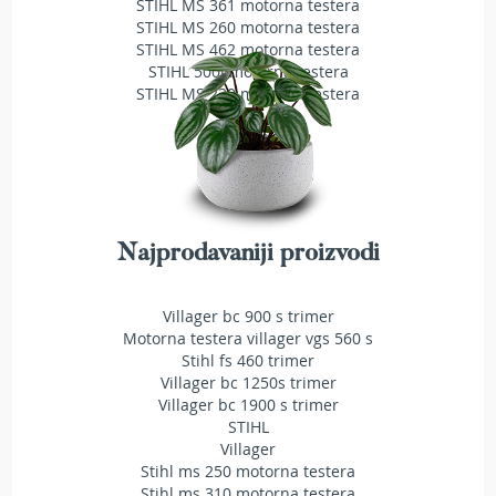
STIHL MS 361 motorna testera
e
STIHL MS 260 motorna testera
z
STIHL MS 462 motorna testera
a
STIHL 500i motorna testera
t
STIHL MS 230 motorna testera
r
a
v
u
R
o
b
Najprodavaniji proizvodi
o
t
k
Villager bc 900 s trimer
o
Motorna testera villager vgs 560 s
s
Stihl fs 460 trimer
i
Villager bc 1250s trimer
l
Villager bc 1900 s trimer
i
STIHL
c
Villager
e
Stihl ms 250 motorna testera
z
Stihl ms 310 motorna testera