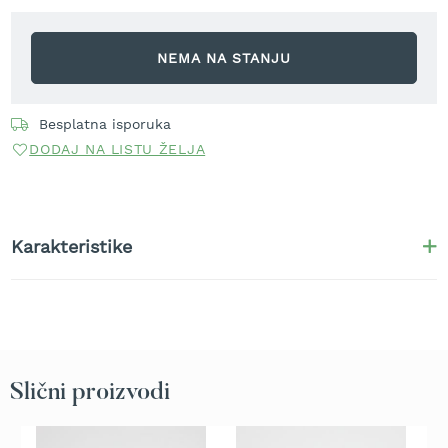
r
a
v
NEMA NA STANJU
u
S
a
Besplatna isporuka
m
DODAJ NA LISTU ŽELJA
o
h
o
d
n
Karakteristike
e
k
o
s
i
l
i
c
Slični proizvodi
e
z
a