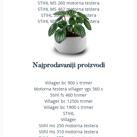
a
STIHL MS 260 motorna testera
t
STIHL MS 462 motorna testera
r
STIHL 500i motorna testera
a
STIHL MS 230 motorna testera
v
u
N
o
ž
e
Najprodavaniji proizvodi
v
i
z
Villager bc 900 s trimer
a
Motorna testera villager vgs 560 s
k
Stihl fs 460 trimer
o
Villager bc 1250s trimer
s
Villager bc 1900 s trimer
i
l
STIHL
i
Villager
c
Stihl ms 250 motorna testera
e
Stihl ms 310 motorna testera