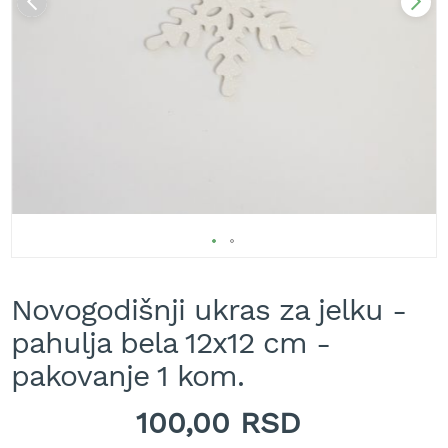
A
k
u
m
u
l
a
t
o
r
s
k
e
k
Skip
o
s
to
Novogodišnji ukras za jelku -
i
the
l
beginning
pahulja bela 12x12 cm -
i
of
c
the
pakovanje 1 kom.
e
images
z
gallery
100,00 RSD
a
t