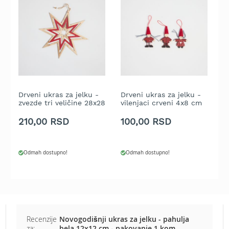
t
r
a
v
u
K
o
s
Drveni ukras za jelku -
Drveni ukras za jelku -
D
i
zvezde tri veličine 28x28
vilenjaci crveni 4x8 cm
z
l
cm - pakovanje 1 kom.
- pakovanje 3 kom.
k
i
210,00 RSD
100,00 RSD
1
c
e
z
Odmah dostupno!
Odmah dostupno!
a
t
r
a
v
u
n
Recenzije
Novogodišnji ukras za jelku - pahulja
a
za:
bela 12x12 cm - pakovanje 1 kom.