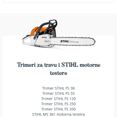
e
z
a
t
r
a
v
u
R
o
b
o
Trimeri za travu i STIHL motorne
t
testere
k
o
s
Trimer STIHL FS 38
i
Trimer STIHL FS 55
l
Trimer STIHL FS 120
i
Trimer STIHL FS 250
c
e
Trimer STIHL FS 350
z
STIHL MS 361 motorna testera